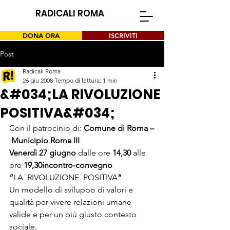
RADICALI ROMA
DONA ORA
ISCRIVITI
Post
Radicali Roma
26 giu 2008
Tempo di lettura: 1 min
&#034;LA RIVOLUZIONE
POSITIVA&#034;
Con il patrocinio di: 
Comune di Roma 
–
Municipio Roma III
Venerdì 27 giugno 
dalle ore 
14,30 
alle 
ore
 19,30
incontro-convegno
“
LA  RIVOLUZIONE  POSITIVA
“
Un modello di sviluppo di valori e 
qualità per vivere relazioni umane 
valide e per un più giusto contesto 
sociale.
