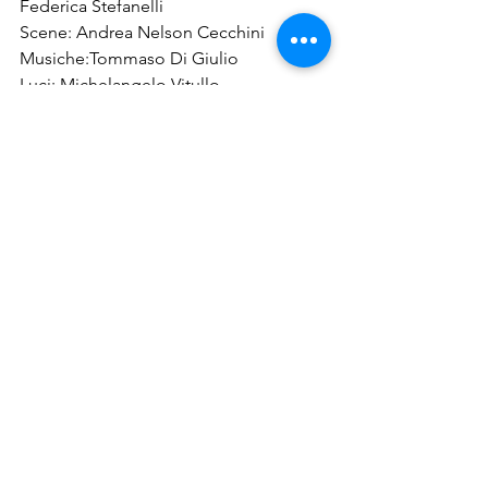
Federica Stefanelli
Scene: Andrea Nelson Cecchini
Musiche:
Tommaso Di Giulio
Luci: Michelangelo Vitullo
Foto di scena: Federico Riva
Periodo: fino al 26 aprile 
Produzione: Teatro Stabile d’Abruzzo & 
Società per Attori in collaborazione 
con Smileagain
Mostra tutti
Post recenti