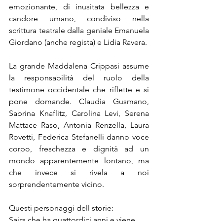
emozionante, di inusitata bellezza e 
candore umano, condiviso nella 
scrittura teatrale dalla geniale Emanuela 
Giordano (anche regista) e Lidia Ravera.
La grande Maddalena Crippa
si assume 
la responsabilità del ruolo della 
testimone occidentale che riflette e si 
pone domande. Claudia Gusmano, 
Sabrina Knaflitz, Carolina Levi, Serena 
Mattace Raso, Antonia Renzella, Laura 
Rovetti, Federica Stefanelli danno voce 
corpo, freschezza e dignità ad un 
mondo apparentemente lontano, ma 
che invece si rivela a noi 
sorprendentemente vicino.
Questi personaggi dell storie:
Saira che ha quattordici anni e viene 