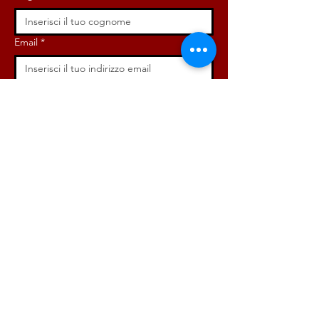
Email
*
Iscriviti ora!
ISCRIVITI ORA!
DONA ORA!
Via Angelo Bargoni, 32-36,
00153, Roma (RM)
info@radicaliroma.it