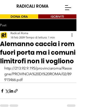
RADICALI ROMA
DONA ORA
ISCRIVITI
Post
Radicali Roma
18 feb 2009
Tempo di lettura: 1 min
Alemanno caccia i rom
fuori porta ma i comuni
limitrofi non li vogliono
http://213.92.9.195/provinciaroma/Rasse
gne/PROVINCIA%20DI%20ROMA/02/89
915466.pdf