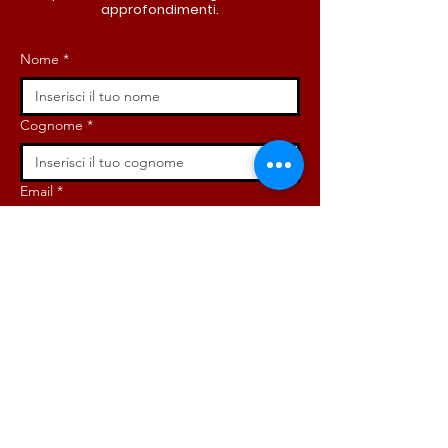
approfondimenti.
Nome
*
Cognome
*
Email
*
Iscriviti ora!
ISCRIVITI ORA!
DONA ORA!