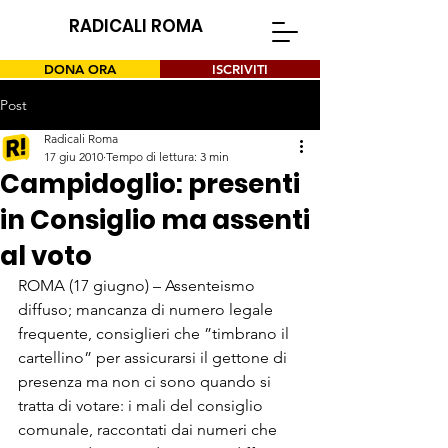
RADICALI ROMA
DONA ORA
ISCRIVITI
Post
Radicali Roma
17 giu 2010
Tempo di lettura: 3 min
Campidoglio: presenti
in Consiglio ma assenti
al voto
ROMA (17 giugno) – Assenteismo 
diffuso; mancanza di numero legale 
frequente, consiglieri che ”timbrano il 
cartellino” per assicurarsi il gettone di 
presenza ma non ci sono quando si 
tratta di votare: i mali del consiglio 
comunale, raccontati dai numeri che 