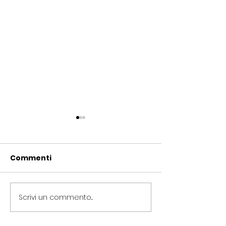
Commenti
Scrivi un commento...
Periferie, Colucci
Termovalorizz
(Radicali Roma): “La
Colucci (Radic