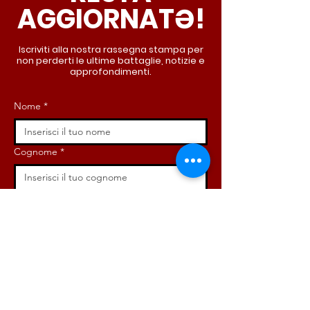
AGGIORNATƏ!
Iscriviti alla nostra rassegna stampa per
non perderti le ultime battaglie, notizie e
approfondimenti.
Nome
*
Cognome
*
Email
*
Iscriviti ora!