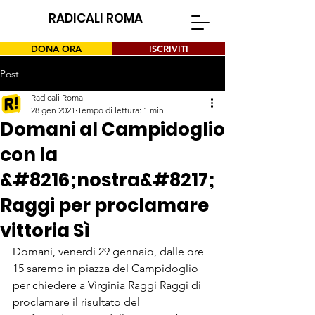
RADICALI ROMA
DONA ORA
ISCRIVITI
Post
Radicali Roma
28 gen 2021
Tempo di lettura: 1 min
Domani al Campidoglio
con la
&#8216;nostra&#8217;
Raggi per proclamare
vittoria Sì
Domani, venerdì 29 gennaio, dalle ore 
15 saremo in piazza del Campidoglio 
per chiedere a Virginia Raggi Raggi di 
proclamare il risultato del 