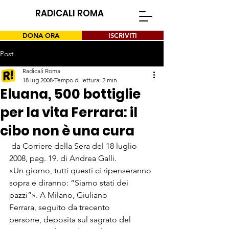
RADICALI ROMA
DONA ORA
ISCRIVITI
Post
Radicali Roma
18 lug 2008
Tempo di lettura: 2 min
Eluana, 500 bottiglie
per la vita Ferrara: il
cibo non è una cura
 da Corriere della Sera del 18 luglio 
2008, pag. 19. di Andrea Galli.
«Un giorno, tutti questi ci ripenseranno 
sopra e diranno: “Siamo stati dei 
pazzi”». A Milano, Giuliano 
Ferrara, seguito da trecento 
persone, deposita sul sagrato del 