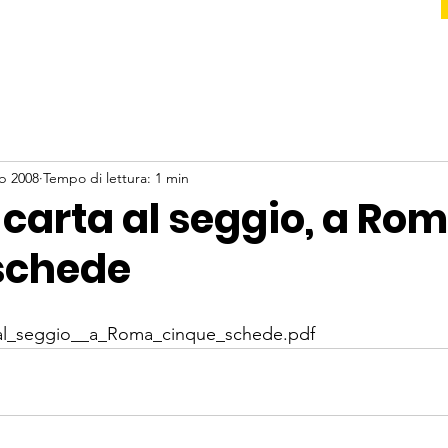
eb 2008
Tempo di lettura: 1 min
 carta al seggio, a Ro
schede
_al_seggio__a_Roma_cinque_schede.pdf