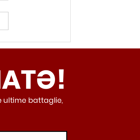
movalorizzatore,
cci (Radicali Roma):
ma oggi non ha meno
NATƏ!
inamento, lo sta
iando al caos e
abusivismo”
 ultime battaglie,