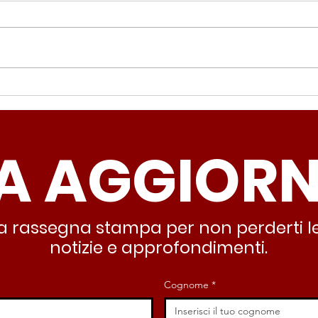
Periferie, Colucci
Ter
(Radicali Roma): “La
Colu
sicurezza si costruisce
“Ro
A AGGIOR
partendo dallo Stato che
inqu
deve garantire servizi e
lasc
dignità”
all’
stra rassegna stampa per non perderti le
notizie e approfondimenti.
Cognome
*