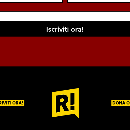
Iscriviti ora!
RIVITI ORA!
DONA O
1
2
3