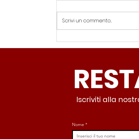
Scrivi un commento...
Spin Time, Colucci: “Non
solo occupazione: 400
famiglie e servizi. A 15
REST
minuti c’è CasaPound e
nessuno interviene”
Iscriviti alla no
Nome
*