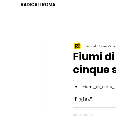
RADICALI ROMA
Radicali Roma
27 f
Fiumi di
cinque 
.
Fiumi_di_carta