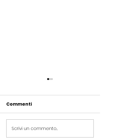
Commenti
Scrivi un commento...
Periferie, Colucci
Termovalorizz
(Radicali Roma): “La
Colucci (Radic