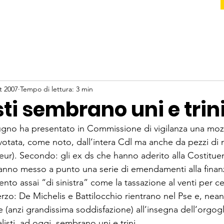
t 2007
Tempo di lettura: 3 min
isti sembrano uni e trin
ugno ha presen­tato in Commissione di vigilanza una mo­zi
 votata, come noto, dall’intera Cdl ma anche da pezzi di
Udeur). Secondo: gli ex ds che hanno aderito alla Costituen
 hanno messo a punto una serie di emendamenti alla finanzi
to assai “di si­nistra” come la tassazione al venti per ce
Terzo: De Michelis e Battilocchio rientrano nel Pse e, nean
anzi grandissima soddisfazione) all’inse­gna dell’orgogli
isti, ad oggi, sembrano uni e trini.