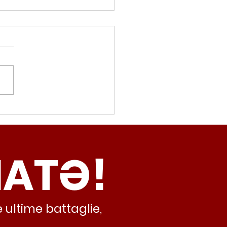
movalorizzatore,
cci (Radicali Roma):
ma oggi non ha meno
NATƏ!
inamento, lo sta
iando al caos e
abusivismo”
 ultime battaglie,