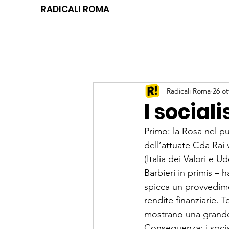
RADICALI ROMA
Radicali Roma
26 ot
I social
Primo: la Rosa nel p
dell’attuate Cda Rai
(Italia dei Valori e 
Bar­bieri in primis –
spicca un provvedimen
rendite finanziarie. 
mostrano una grande (
Conseguenza: i social