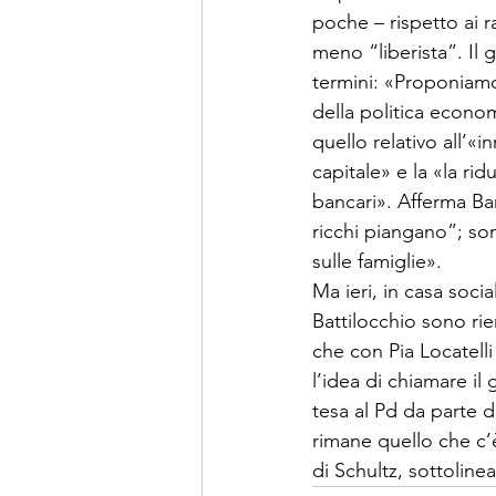
poche – rispetto ai ra
meno “liberista”. Il
termini: «Proponiamo 
della politica econo
quello relativo all’«i
capitale» e la «la rid
bancari». Afferma Ba
ricchi piangano”; so
sulle famiglie».
Ma ieri, in casa socia
Battilocchio sono rie
che con Pia Locatelli
l’idea di chiamare i
tesa al Pd da parte
rimane quello che c’è,
di Schultz, sottoli­n