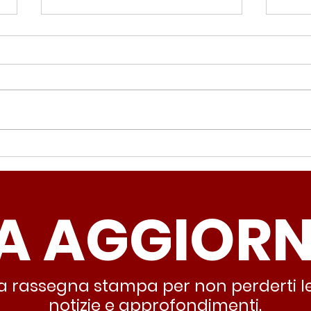
Periferie, Colucci
Ter
(Radicali Roma): “La
Colu
sicurezza si costruisce
“Ro
A AGGIOR
partendo dallo Stato che
inqu
deve garantire servizi e
lasc
dignità”
all’
stra rassegna stampa per non perderti le
notizie e approfondimenti.