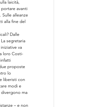
la laicità, 
 portare avanti 
. Sulle alleanze 
 alla fine del 
 
ali? Dalle 
. La segretaria 
niziative va 
a loro Costi­
­fatti 
 due proposte 
tro lo 
 liberisti con 
utare modi e 
ti divergono ma 
i­stanze – e non 