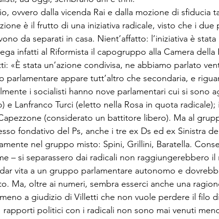
io, ovvero dalla vicenda Rai e dalla mozione di sfiducia t
ione è il frutto di una iniziativa radicale, vi­sto che i due 
no da separati in casa. Nient’affatto: l’iniziativa è stata
iega infatti al Riformi­sta il capogruppo alla Camera della
i: «È stata un’a­zione condivisa, ne abbiamo parlato ven­ti
 par­lamentare appare tutt’altro che seconda­ria, e rigua
lmente i socialisti hanno nove parla­mentari cui si sono a
o) e Lanfranco Turci (eletto nella Rosa in quota radicale); i
 Capezzone (considerato un battitore libero). Ma al gru
esso fondativo del Ps, anche i tre ex Ds ed ex Sinistra d
mente nel gruppo misto: Spini, Grillini, Baratella. Conse
sieme – si separassero dai radicali non raggiungerebbero il
 dar vita a un gruppo parlamentare autonomo e do­vrebb
o. Ma, oltre ai numeri, sembra esserci anche una ragione
meno a giudizio di Villetti che non vuole perdere il filo di
«I rapporti politici con i radicali non sono mai venuti meno 