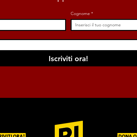
Cognome
*
Iscriviti ora!
RIVITI ORA!
DONA O