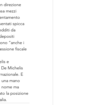
 in direzione 
usa mezzi 
ientamen­to 
entati spicca 
edditi da 
depositi 
ono “an­che i 
ssione fiscale 
lis e 
o De Michelis 
rnazionale. E 
ta una mano 
re nome ma 
ato la posizione 
lia. 