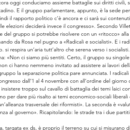
cora oggi conduciamo assieme battaglie sui diritti civili, sul
ttadino. E il gruppo parlamentare, appunto, è la se­de per
ndi il rapporto politico c’è ancora e ci sarà sui contenuti
lle elezioni deciderà invece il congresso». Secondo Villetti
e del gruppo si potrebbe risolvere con un «ritocco» alla
do da Rosa nel pugno a «Radicali e socialisti». E i radic
. si respira un’aria tutt’altro che serena verso i socialisti
ma: «Non ci siamo più sentiti. Certo, il gruppo su singole i
i non ci hanno nemmeno invita­to ad assistere ai lavori dell
gruppo la separazio­ne politica pare annunciata. I radicali in
congresso dall’1 al 4 novembre con all’ordine del giorno
 insi­stere troppo sul cavallo di battaglia dei temi laici con
no per dare più risalto ai temi economico-sociali liberali e
un’alleanza trasversale dei rifor­misti». La seconda è «val
a al governo». Ri­capitolando: le strade tra i due parti
, targata ex ds, è proprio il terreno su cui si misurano d