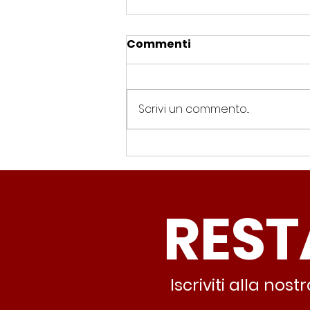
Commenti
Scrivi un commento...
Spin Time, Colucci: “Non
solo occupazione: 400
famiglie e servizi. A 15
REST
minuti c’è CasaPound e
nessuno interviene”
Iscriviti alla no