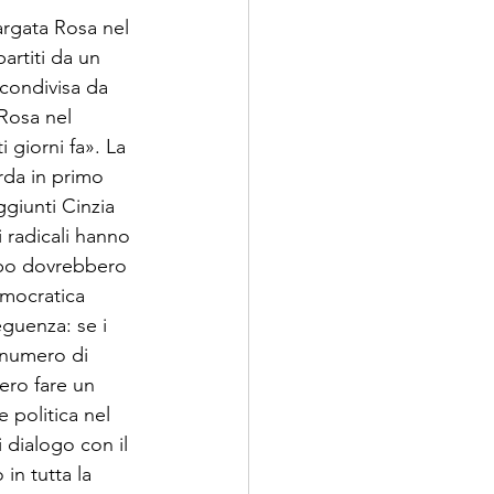
argata Rosa nel 
partiti da un 
 condivisa da 
 Rosa nel 
 giorni fa». La 
rda in primo 
ggiunti Cinzia 
 ra­dicali hanno 
ppo dovrebbero 
emocratica 
guenza: se i 
 nu­mero di 
ero fare un 
 politica nel 
 dialogo con il 
in tut­ta la 