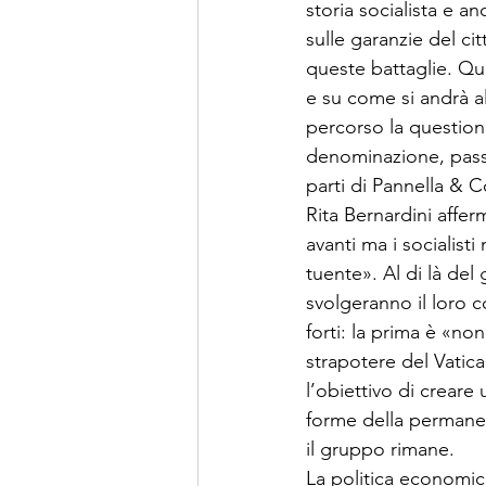
storia socialista e an
sulle garanzie del ci
queste battaglie. Qui
e su co­me si andrà a
percorso la question
denominazione, passan
parti di Pannella & Co
Rita Bernardini affer­
avanti ma i socialist
tuente». Al di là del 
svolgeranno il loro 
forti: la prima è «non
strapotere del Vatica­
l’obiettivo di creare 
forme della permanenz
il gruppo rimane.
La politica economica