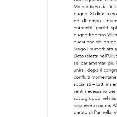
Ma partiamo dall’iniz
pugno. Si dirà: la moz
po’ di tempo si muovo
entrambi i partiti. Sp
pugno Roberto Villett
questione del gruppo
luogo i numeri: attua
Dato (eletta nell’Uliv
sei parlamentari più
unirsi, dopo il congr
confluiti momentanea
socialisti – tutti in
venti necessario per
sottogruppo nel mist
rimanere assie­me. Al
par­tito di Pannella: 