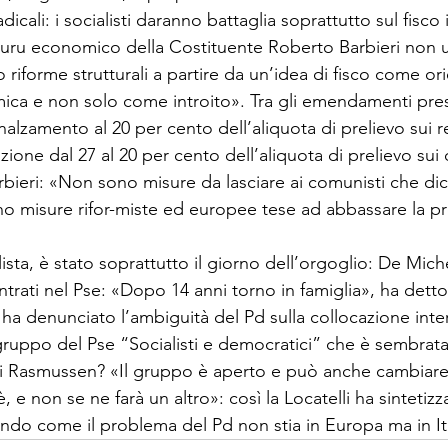
dica­li: i socialisti daranno battaglia soprattut­to sul fisco
 guru economico della Costituente Roberto Barbieri non 
riforme strutturali a parti­re da un’idea di fisco come or
mica e non solo come introito». Tra gli emendamenti pres
nnalzamento al 20 per cento dell’aliquota di prelievo sui r
uzione dal 27 al 20 per cento del­l’aliquota di prelievo sui 
rbieri: «Non sono misure da lasciare ai comunisti che dic
no misure rifor-miste ed europee tese ad abbassare la pre
lista, è stato so­prattutto il giorno dell’orgoglio: De Mi­che
ntrati nel Pse: «Dopo 14 anni torno in famiglia», ha dett
 ha denunciato l’ambiguità del Pd sulla collocazione inte
l gruppo del Pse “Socialisti e democratici” che è sembra
 di Rasmussen? «Il gruppo è aperto e può anche cambia
 e non se ne farà un altro»: così la Locatelli ha sinte­tizz
eando come il problema del Pd non stia in Europa ma in Ita