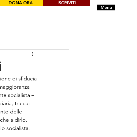
DONA ORA
ISCRIVITI
Menu
i
one di sfiducia 
 maggioranza 
te socialista – 
aria, tra cui 
nto delle 
che a dirlo, 
o socialista. 