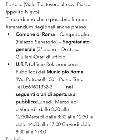
Portese (Viale Trastevere altezza Piazza 
Ippolito Nievo)
Ti ricordiamo che è possibile firmare i 
Referendum Regionali anche presso:
Comune di Roma
 – Campidoglio 
(Palazzo Senatorio) – 
Segretariato 
generale 
(3° piano – Dott.ssa 
Giuliani)Orari di ufficio
U.R.P.
 (Ufficio Relazioni con il 
Pubblico) del 
Municipio Roma 
1
Via Petroselli, 50 – Piano Terra – 
Tel.0669601332-3           
nei 
seguenti orari di apertura al 
pubblico:
Lunedì, Mercoledì 
e Venerdì  dalle 8:30 alle 
12:30Martedì dalle 8:30 alle 12:30  e 
dalle 14:30 alle 17:00 Giovedì dalle 
8:30 alle 17:00
Per Info:
