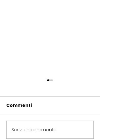
Commenti
Scrivi un commento...
Periferie, Colucci
Termovalorizz
(Radicali Roma): “La
Colucci (Radic