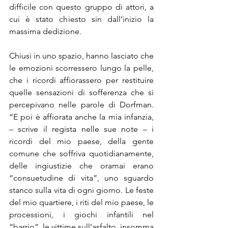
difficile con questo gruppo di attori, a 
cui è stato chiesto sin dall’inizio la 
massima dedizione. 
Chiusi in uno spazio, hanno lasciato che 
le emozioni scorressero lungo la pelle, 
che i ricordi affiorassero per restituire 
quelle sensazioni di sofferenza che si 
percepivano nelle parole di Dorfman. 
“E poi è affiorata anche la mia infanzia, 
– scrive il regista nelle sue note – i 
ricordi del mio paese, della gente 
comune che soffriva quotidianamente, 
delle ingiustizie che oramai erano 
“consuetudine di vita”, uno sguardo 
stanco sulla vita di ogni giorno. Le feste 
del mio quartiere, i riti del mio paese, le 
processioni, i giochi infantili nel 
“barrio”, le vittime sull’asfalto, insomma 