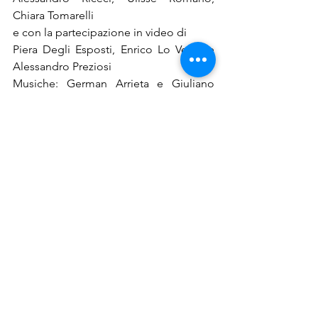
Chiara Tomarelli
e con la partecipazione in video di
Piera Degli Esposti, Enrico Lo Verso e 
Alessandro Preziosi
Musiche: German Arrieta e Giuliano 
Lombardo
Scenografia: Francesco Scandale
Realizzazione video di Degli Esposti, Lo 
Verso e Preziosi: Andrés Arce 
Maldonado
Video di scena: Stefania Bonatelli e 
Francesco Scandale
Assistente alla regia: Daniela Perticarà
Prodotto da Alessandro Preziosi e 
Tommaso Mattei per Khora.teatro
in coproduzione con Robert F. Kennedy 
Foundation of Europe Onlus
e con Centro per l’Arte Contemporanea 