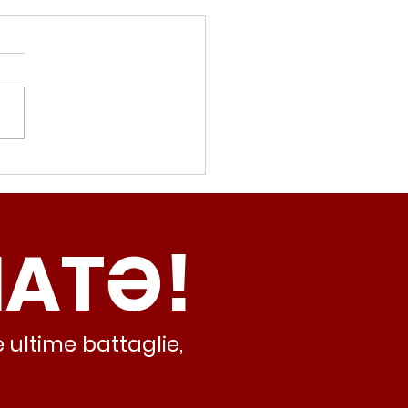
movalorizzatore,
cci (Radicali Roma):
ma oggi non ha meno
NATƏ!
inamento, lo sta
iando al caos e
abusivismo”
 ultime battaglie,