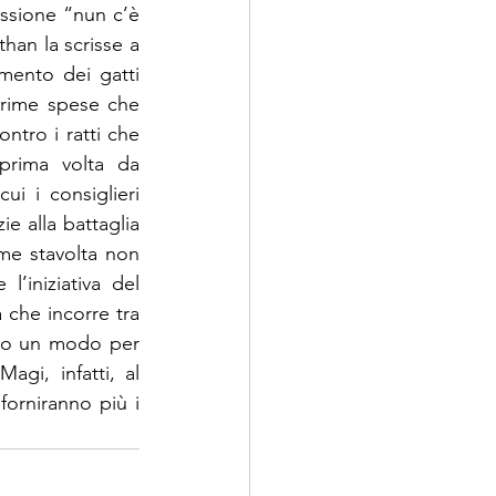
ssione “nun c’è 
han la scrisse a 
mento dei gatti 
prime spese che 
ntro i ratti che 
prima volta da 
i i consiglieri 
e alla battaglia 
me stavolta non 
’iniziativa del 
 che incorre tra 
do un modo per 
gi, infatti, al 
orniranno più i 