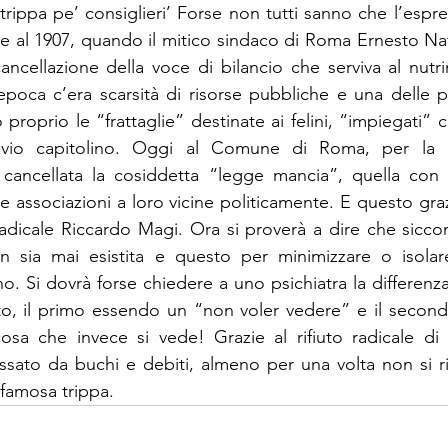
trippa pe’ consiglieri’ Forse non tutti sanno che l’espre
ale al 1907, quando il mitico sindaco di Roma Ernesto Nat
ncellazione della voce di bilancio che serviva al nutri
epoca c’era scarsità di risorse pubbliche e una delle 
proprio le “frattaglie” destinate ai felini, “impiegati” co
chivio capitolino. Oggi al Comune di Roma, per la 
cancellata la cosiddetta “legge mancia”, quella con cu
e associazioni a loro vicine politicamente. E questo grazi
l radicale Riccardo Magi. Ora si proverà a dire che sicco
 sia mai esistita e questo per minimizzare o isolare l
o. Si dovrà forse chiedere a uno psichiatra la differenza
uto, il primo essendo un “non voler vedere” e il secon
sa che invece si vede! Grazie al rifiuto radicale di Ma
sato da buchi e debiti, almeno per una volta non si rif
 famosa trippa.