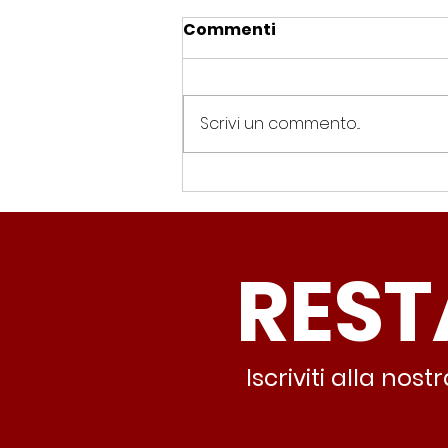
Commenti
Scrivi un commento...
Spin Time, Colucci: “Non
solo occupazione: 400
famiglie e servizi. A 15
REST
minuti c’è CasaPound e
nessuno interviene”
Iscriviti alla no