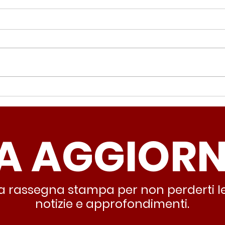
Periferie, Colucci
Ter
(Radicali Roma): “La
Colu
sicurezza si costruisce
“Ro
A AGGIOR
partendo dallo Stato che
inqu
deve garantire servizi e
lasc
dignità”
all’
stra rassegna stampa per non perderti le
notizie e approfondimenti.