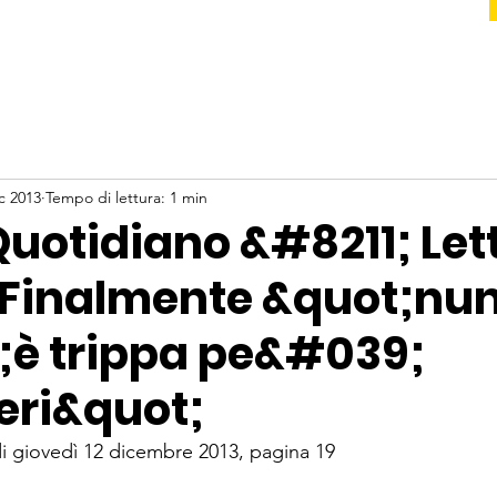
c 2013
Tempo di lettura: 1 min
 Quotidiano &#8211; Let
 Finalmente &quot;nu
è trippa pe&#039;
eri&quot;
di giovedì 12 dicembre 2013, pagina 19