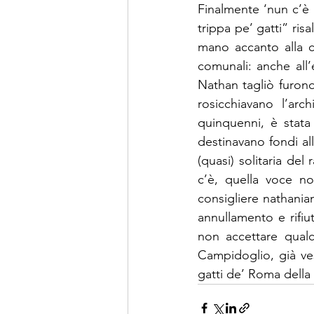
Finalmente ‘nun c’è 
trippa pe’ gatti” ris
mano accanto alla ca
comunali: anche all’
Nathan tagliò furono 
rosicchiavano l’ar
quinquenni, è stata 
destinavano fondi all
(quasi) solitaria de
c’è, quella voce non
consigliere nathanian
annullamento e rifi
non accettare qualco
Campidoglio, già ves
gatti de’ Roma della