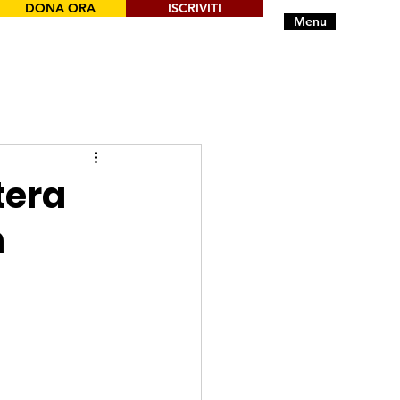
DONA ORA
ISCRIVITI
Menu
tera
n