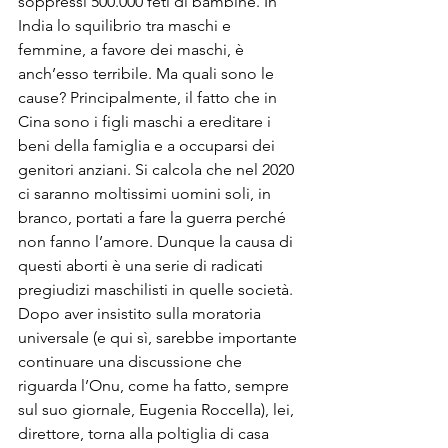
soppressi 500.000 feti di bambine. In 
India lo squilibrio tra maschi e 
femmine, a favore dei maschi, è 
anch’esso terribile. Ma quali sono le 
cause? Principalmente, il fatto che in 
Cina sono i figli maschi a ereditare i 
beni della famiglia e a occuparsi dei 
genitori anziani. Si calcola che nel 2020 
ci saranno moltissimi uomini soli, in 
branco, portati a fare la guerra perché 
non fanno l’amore. Dunque la causa di 
questi aborti è una serie di radicati 
pregiudizi maschilisti in quelle società.
Dopo aver insistito sulla moratoria 
universale (e qui sì, sarebbe importante 
continuare una discussione che 
riguarda l’Onu, come ha fatto, sempre 
sul suo giornale, Eugenia Roccella), lei, 
direttore, torna alla poltiglia di casa 