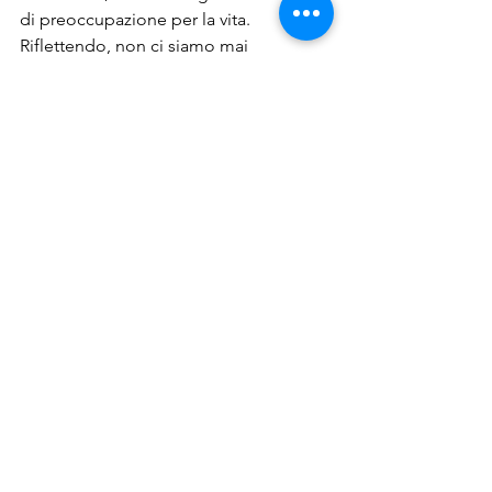
di preoccupazione per la vita. 
Riflettendo, non ci siamo mai 
aggrappate alla parola laicità. Può darsi 
che sia un nostro difetto ma sulla 
primazia femminile quanto al dare la 
vita e al negarla, laiche non siamo mai 
state.
Mostra tutti
Post recenti