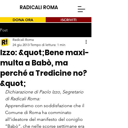
RADICALI ROMA
DONA ORA
ISCRIVITI
Post
Radicali Roma
24 giu 2013
Tempo di lettura: 1 min
Izzo: &quot;Bene maxi-
multa a Babò, ma
perché a Tredicine no?
&quot;
Dichiarazione di Paolo Izzo, Segretario 
di Radicali Roma:
Apprendiamo con soddisfazione che il 
Comune di Roma ha comminato 
all’ideatore del manifesto del coniglio 
“Babò”, che nelle scorse settimane era 