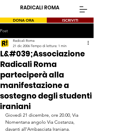
RADICALI ROMA
DONA ORA
ISCRIVITI
Post
Radicali Roma
21 dic 2006
Tempo di lettura: 1 min
L&#039;Associazione
Radicali Roma
parteciperà alla
manifestazione a
sostegno degli studenti
iraniani
Giovedì 21 dicembre, ore 20.00, Via 
Nomentana angolo Via Costanza, 
davanti all’Ambasciata Iraniana. 