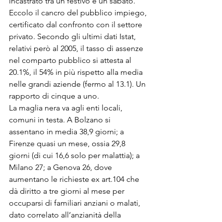
incastrato tra un festivo e un sabato. 
Eccolo il cancro del pubblico impiego, 
certificato dal confronto con il settore 
privato. Secondo gli ultimi dati Istat, 
relativi però al 2005, il tasso di assenze 
nel comparto pubblico si attesta al 
20.1%, il 54% in più rispetto alla media 
nelle grandi aziende (fermo al 13.1). Un 
rapporto di cinque a uno. 
La maglia nera va agli enti locali, 
comuni in testa. A Bolzano si 
assentano in media 38,9 giorni; a 
Firenze quasi un mese, ossia 29,8 
giorni (di cui 16,6 solo per malattia); a 
Milano 27; a Genova 26, dove 
aumentano le richieste ex art.104 che 
dà diritto a tre giorni al mese per 
occuparsi di familiari anziani o malati, 
dato correlato all’anzianità della 