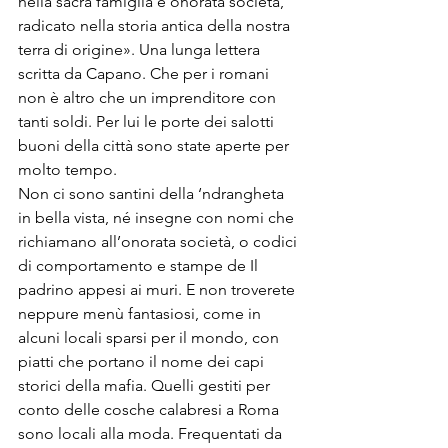
nella sacra famiglia e onorata società, 
radicato nella storia antica della nostra 
terra di origine». Una lunga lettera 
scritta da Capano. Che per i romani 
non è altro che un imprenditore con 
tanti soldi. Per lui le porte dei salotti 
buoni della città sono state aperte per 
molto tempo.
Non ci sono santini della ‘ndrangheta 
in bella vista, né insegne con nomi che 
richiamano all’onorata società, o codici 
di comportamento e stampe de Il 
padrino appesi ai muri. E non troverete 
neppure menù fantasiosi, come in 
alcuni locali sparsi per il mondo, con 
piatti che portano il nome dei capi 
storici della mafia. Quelli gestiti per 
conto delle cosche calabresi a Roma 
sono locali alla moda. Frequentati da 