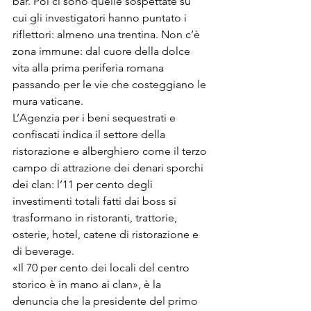
bar. Poi ci sono quelle sospettate su 
cui gli investigatori hanno puntato i 
riflettori: almeno una trentina. Non c’è 
zona immune: dal cuore della dolce 
vita alla prima periferia romana 
passando per le vie che costeggiano le 
mura vaticane.
L’Agenzia per i beni sequestrati e 
confiscati indica il settore della 
ristorazione e alberghiero come il terzo 
campo di attrazione dei denari sporchi 
dei clan: l’11 per cento degli 
investimenti totali fatti dai boss si 
trasformano in ristoranti, trattorie, 
osterie, hotel, catene di ristorazione e 
di beverage.
«Il 70 per cento dei locali del centro 
storico è in mano ai clan», è la 
denuncia che la presidente del primo 