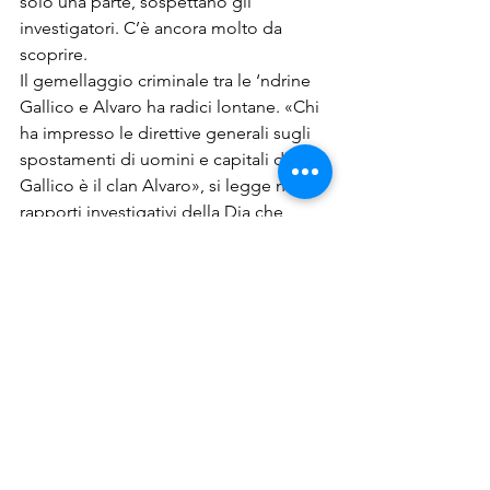
solo una parte, sospettano gli 
investigatori. C’è ancora molto da 
scoprire.
Il gemellaggio criminale tra le ‘ndrine 
Gallico e Alvaro ha radici lontane. «Chi 
ha impresso le direttive generali sugli 
spostamenti di uomini e capitali dei 
Gallico è il clan Alvaro», si legge nei 
rapporti investigativi della Dia che 
hanno portato al sequestro di alcune 
società che gestivano locali alla moda 
a Roma. Il traghettatore degli interessi 
del clan di Palmi verso Roma ha un 
nome: Vincenzo Adami, cugino del 
boss Vincenzo Alvaro di Cosoleto, 
minuscolo paese del Reggino. 
Entrambi indagati nella nota vicenda 
Cafè de Paris. Sono gli «apripista per 
gli investimenti di tutti gli affiliati dei 