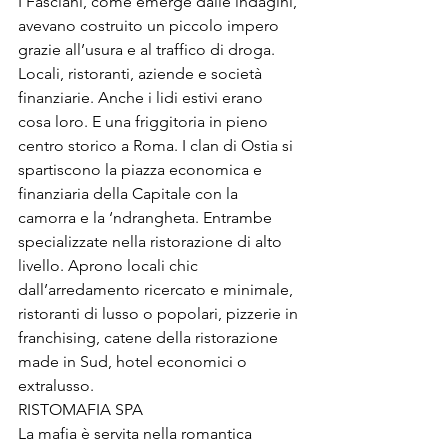
I Fasciani, come emerge dalle indagini, 
avevano costruito un piccolo impero 
grazie all’usura e al traffico di droga. 
Locali, ristoranti, aziende e società 
finanziarie. Anche i lidi estivi erano 
cosa loro. E una friggitoria in pieno 
centro storico a Roma. I clan di Ostia si 
spartiscono la piazza economica e 
finanziaria della Capitale con la 
camorra e la ‘ndrangheta. Entrambe 
specializzate nella ristorazione di alto 
livello. Aprono locali chic 
dall’arredamento ricercato e minimale, 
ristoranti di lusso o popolari, pizzerie in 
franchising, catene della ristorazione 
made in Sud, hotel economici o 
extralusso.
RISTOMAFIA SPA

La mafia è servita nella romantica 