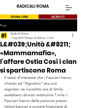
RADICALI ROMA
DONA ORA
ISCRIVITI
Post
Radicali Roma
7 lug 2014
Tempo di lettura: 7 min
L&#039;Unità &#8211;
«Mammamafia»,
l’affare Ostia Così i clan
si spartiscono Roma
Il tasso d’interesse che i Fasciani hanno 
chiesto ad “Agostino” era così 
regolato: se il prestito era di 5mila 
avrebbero dovuto restituirne 7 mila. I 
Fasciani hanno delle persone presso 
istituti bancari e società finanziarie di 