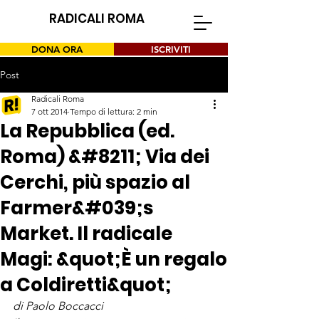
RADICALI ROMA
DONA ORA
ISCRIVITI
Post
Radicali Roma
7 ott 2014
Tempo di lettura: 2 min
La Repubblica (ed.
Roma) &#8211; Via dei
Cerchi, più spazio al
Farmer&#039;s
Market. Il radicale
Magi: &quot;È un regalo
a Coldiretti&quot;
di Paolo Boccacci