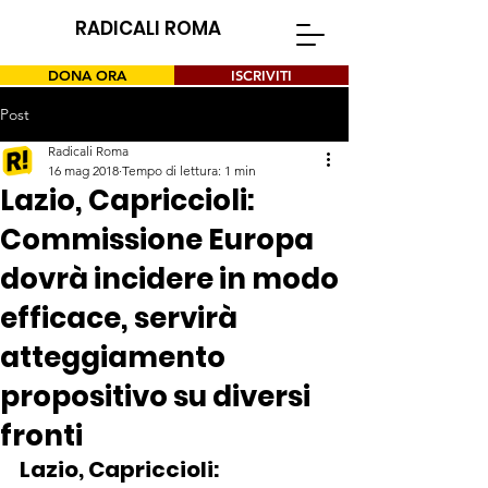
RADICALI ROMA
DONA ORA
ISCRIVITI
Post
Radicali Roma
16 mag 2018
Tempo di lettura: 1 min
Lazio, Capriccioli:
Commissione Europa
dovrà incidere in modo
efficace, servirà
atteggiamento
propositivo su diversi
fronti
Lazio, Capriccioli: 