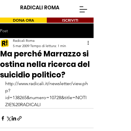
RADICALI ROMA
DONA ORA
ISCRIVITI
Post
Radicali Roma
5 mar 2009
Tempo di lettura: 1 min
Ma perché Marrazzo si
ostina nella ricerca del
suicidio politico?
http://www.radicali.it/newsletter/view.ph
p?
id=138265&numero=10728&title=NOTI
ZIE%20RADICALI