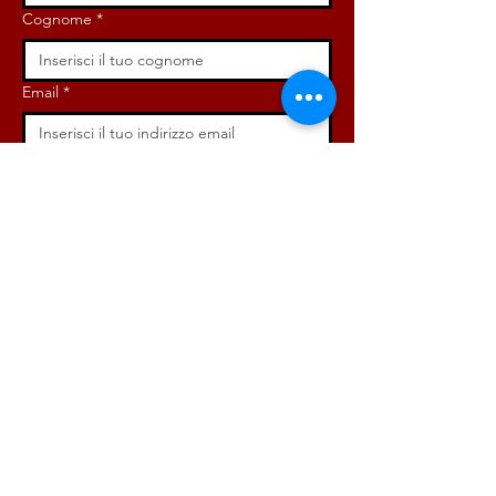
Cognome
*
Email
*
Iscriviti ora!
ISCRIVITI ORA!
DONA ORA!
Via Angelo Bargoni, 32-36,
00153, Roma (RM)