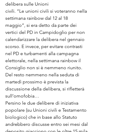
delibera sulle Unioni 
civili. “Le unioni civili si voteranno nella 
settimana rainbow dal 12 al 18 
maggio”, si era detto da parte dei 
vertici del PD in Campidoglio per non 
calendarizzare la delibera nel gennaio 
scorso. E invece, per evitare contrasti 
nel PD e turbamenti alla campagna 
elettorale, nella settimana rainbow il 
Consiglio non si è nemmeno riunito. 
Del resto nemmeno nella seduta di 
martedì prossimo è prevista la 
discussione della delibera, si rifletterà 
sull’omofobia…
Persino le due delibere di iniziativa 
popolare (su Unioni civili e Testamento 
biologico) che in base allo Statuto 
andrebbero discusse entro sei mesi dal 
deposito giacciono con le oltre 15 mila 