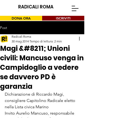
RADICALI ROMA
DONA ORA
ISCRIVITI
Post
Radicali Roma
30 mag 2014
Tempo di lettura: 2 min
Magi &#8211; Unioni
civili: Mancuso venga in
Campidoglio a vedere
se davvero PD è
garanzia
Dichiarazione di Riccardo Magi, 
consigliere Capitolino Radicale eletto 
nella Lista civica Marino
Invito Aurelio Mancuso, responsabile 