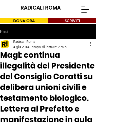
RADICALI ROMA
DONA ORA
ISCRIVITI
Post
Radicali Roma
4 giu 2014
Tempo di lettura: 2 min
Magi: continua
illegalità del Presidente
del Consiglio Coratti su
delibera unioni civili e
testamento biologico.
Lettera al Prefetto e
manifestazione in aula