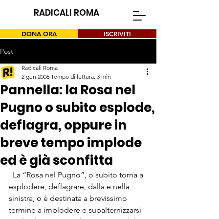
RADICALI ROMA
DONA ORA
ISCRIVITI
Post
Radicali Roma
2 gen 2006
Tempo di lettura: 3 min
Pannella: la Rosa nel
Pugno o subito esplode,
deflagra, oppure in
breve tempo implode
ed è già sconfitta
  La “Rosa nel Pugno”, o subito torna a 
esplodere, deflagrare, dalla e nella 
sinistra, o è destinata a brevissimo 
termine a implodere e subalternizzarsi 