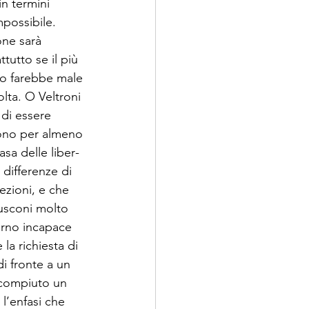
 ter­mini 
possibile. 
one sarà 
utto se il più 
aco farebbe male 
lta. O Veltroni 
 di essere 
 tono per almeno 
sa delle liber­
dif­ferenze di 
ezioni, e che 
lusconi molto 
verno incapace 
la richiesta di 
di fronte a un 
 compiuto un 
l’en­fasi che 