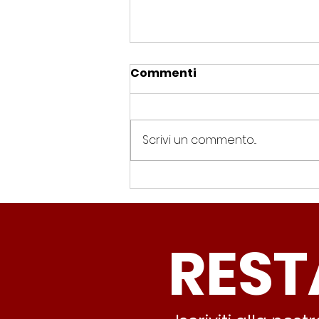
Commenti
Scrivi un commento...
Spin Time, Colucci: “Non
solo occupazione: 400
famiglie e servizi. A 15
REST
minuti c’è CasaPound e
nessuno interviene”