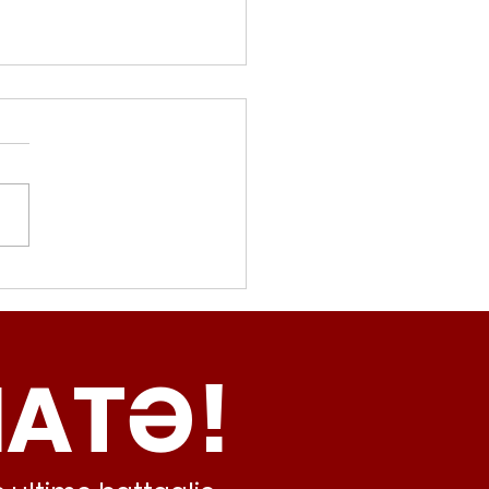
movalorizzatore,
cci (Radicali Roma):
ma oggi non ha meno
NATƏ!
inamento, lo sta
iando al caos e
abusivismo”