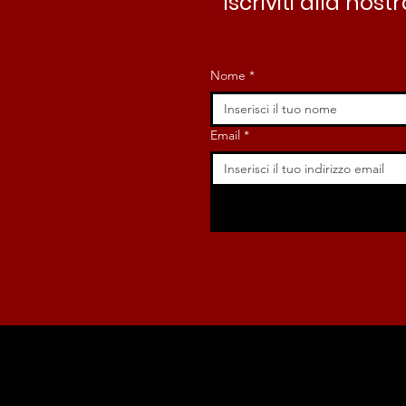
Iscriviti alla no
Nome
*
Email
*