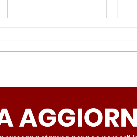
Periferie, Colucci
Ter
(Radicali Roma): “La
Colu
sicurezza si costruisce
“Ro
A AGGIOR
partendo dallo Stato che
inqu
deve garantire servizi e
lasc
dignità”
all’