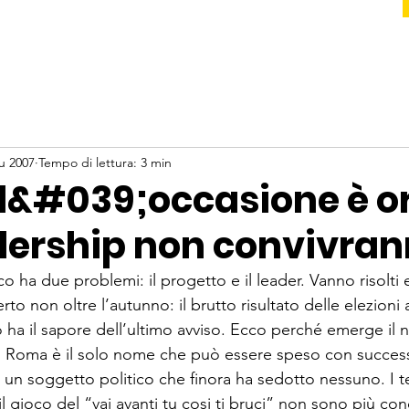
u 2007
Tempo di lettura: 3 min
d l&#039;occasione è 
dership non convivra
co ha due problemi: il progetto e il leader. Vanno risolti e
to non oltre l’autunno: il brutto risultato delle ele­zioni
 ha il sapore dell’ultimo avviso. Ecco perché emerge il 
o di Roma è il solo nome che può essere speso con succes
 un soggetto politico che finora ha sedotto nessuno. I te
il gioco del “vai avanti tu cosi ti bruci” non sono più conci