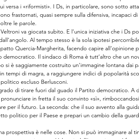
cui versa i «riformisti». I Ds, in particolare, sono sotto att
no frastornati, quasi sempre sulla difensiva, incapaci di 
ltre le parole.
Veltroni va giocata subito. E l’unica iniziativa che i Ds 
all’angolo. Al tempo stesso è la sola ipotesi percorribile
 patto Quercia-Margherita, facendo capire all’opi­nione 
to democratico. Il sindaco di Roma è tutt’altro che un nov
po si è saggiamente costruito un’immagine lon­tana dai pa
, in tempi di magra, a raggiungere indici di po­polarità sco
r politico escluso Berlusconi.
grado di tirare fuori dal guado il Partito democratico. A d
pronunciare in fretta il suo convinto «sì», rimboccando­s
e per il futuro. La seconda: che il suo avvento alla guida
to politico per il Paese e prepari un cambio del­la guard
ima prospettiva è nel­le cose. Non si può immaginare al t