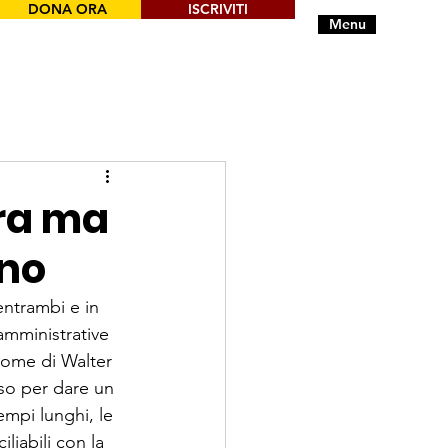
DONA ORA
ISCRIVITI
Menu
ora ma
nno
n­trambi e in 
 amministrative 
nome di Walter 
so per dare un 
mpi lunghi, le 
liabili con la 