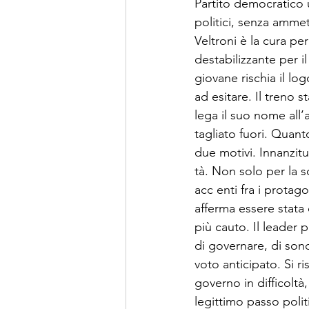
Partito democratico u
politici, senza ammet
Veltroni è la cura per
destabilizzante per i
giovane rischia il log
ad esitare. Il tre­no
lega il suo no­me all
tagliato fuori. Quant
due motivi. Innanzitu
tà. Non solo per la s
acc enti fra i protag
afferma essere stata 
più cauto. Il leader p
di governare, di sonda
voto antici­pato. Si r
gover­no in difficol
legittimo passo politi