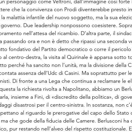
n personaggio co­me Veltroni, dall’immagine così forte in
tere che la convi­venza con Prodi diventerebbe presto im­
 la malattia infantile del nuovo soggetto, ma la sua ele­zi
l governo. Due leadership nonpossono coesistere. So­pratt
ora­mento nell’attesa del ricambio. D’altra par­te, il sind
 sta passando ora e non è detto che ripassi una seconda vo
’atto fondativo del Partito democratico o corre il pericolo
o al centro-destra, la visita al Quiri­nale è apparsa sotto
tto perché ha sancito non l’unità, ma la divisione della Ca
contata assenza dell’Udc di Casini. Ma soprattutto per le 
onisti. Di fron­te a una Lega che continua a reclamare le el
questa la richiesta rivolta a Napolitano, abbiamo un Ber
arla, insieme a Fini, di «discredito della politi­ca», di go
ggi disastrosi per il centro-sinistra. In sostanza, non c’è 
ispettano al riguardo le prerogati­ve del capo dello Stato 
tà, ma che gode della fiducia delle Camere. Berlusconi ha
co, pur restando nell’alveo del rispetto costituzionale. E 