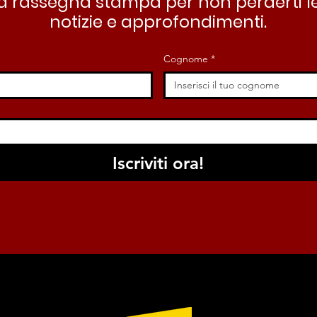
stra rassegna stampa per non perderti le
notizie e approfondimenti.
Cognome
*
Iscriviti ora!