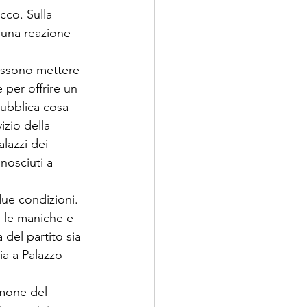
acco. Sulla 
una rea­zione 
possono mettere 
 per offrire un 
pubblica cosa 
izio della 
lazzi dei 
nosciuti a 
ue con­dizioni. 
i le maniche e 
 del partito sia 
ia a Palazzo 
imone del 