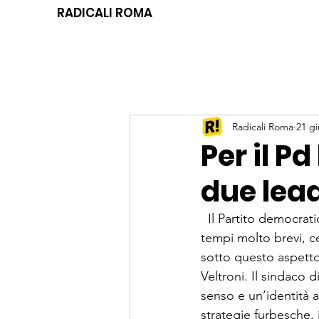
RADICALI ROMA
Radicali Roma
21 gi
Per il P
due lea
  Il Partito democrati
tempi molto brevi, cer
sotto questo aspetto
Veltroni. Il sinda­c
senso e un’identità a
strate­gie furbesche, 