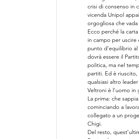
cri­si di consenso in 
vicenda Unipol appaio
orgogliosa che vada o
Ecco perché la carta 
in campo per uscire d
punto d’equilibrio al
dovrà essere il Parti
politica, ma nel tem
partiti. Ed è riuscito
qualsiasi altro leade
Veltroni è l’uomo in 
La prima: che sappia 
cominciando a lavorar
collegato a un proget
Chigi.
Del resto, quest’ult