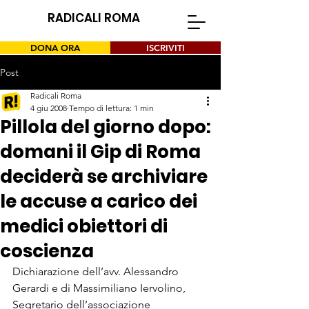
RADICALI ROMA
DONA ORA
ISCRIVITI
Post
Radicali Roma
4 giu 2008
Tempo di lettura: 1 min
Pillola del giorno dopo:
domani il Gip di Roma
deciderà se archiviare
le accuse a carico dei
medici obiettori di
coscienza
Dichiarazione dell’avv. Alessandro 
Gerardi e di Massimiliano Iervolino, 
Segretario dell’associazione 