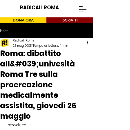
RADICALI ROMA
DONA ORA
ISCRIVITI
Post
Radicali Roma
26 mag 2005
Tempo di lettura: 1 min
Roma: dibattito
all&#039;univesità
Roma Tre sulla
procreazione
medicalmente
assistita, giovedì 26
maggio
 Introduce:
