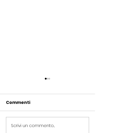
Commenti
Scrivi un commento...
Periferie, Colucci
Termovalorizz