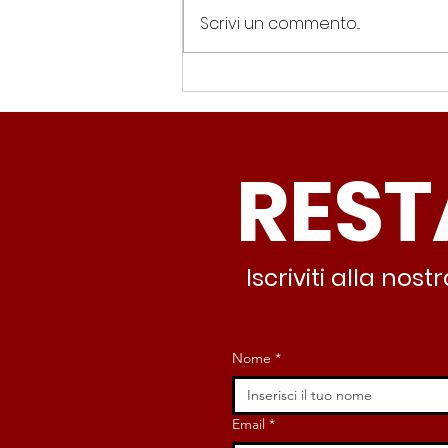
Scrivi un commento...
Spin Time, Colucci: “Non
solo occupazione: 400
famiglie e servizi. A 15
REST
minuti c’è CasaPound e
nessuno interviene”
Iscriviti alla no
Nome
*
Email
*