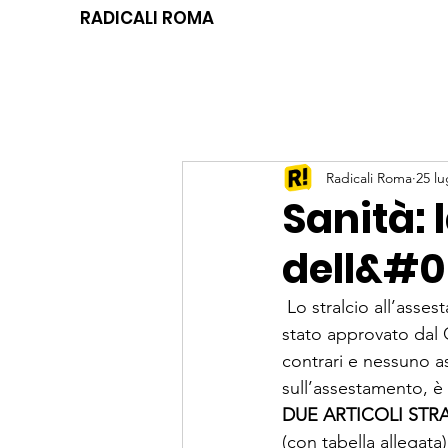
RADICALI ROMA
Radicali Roma
25 lu
Sanità: 
dell&#0
 Lo stralcio all’asses
stato approvato dal C
contrari e nessuno as
sull’assestamento, è 
DUE ARTICOLI STRA
(con tabella allegata