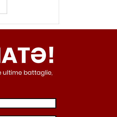
movalorizzatore,
cci (Radicali Roma):
ma oggi non ha meno
NATƏ!
inamento, lo sta
iando al caos e
abusivismo”
 ultime battaglie,