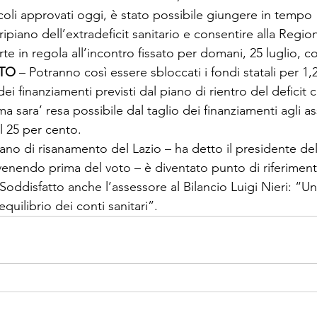
coli approvati oggi, è stato possibile giungere in tempo 
ripiano dell’extradeficit sanitario e consentire alla Regio
rte in regola all’incontro fissato per domani, 25 luglio, c
ATO
 – Potranno così essere sbloccati i fondi statali per 1,2
ei finanziamenti previsti dal piano di rientro del deficit
 sara’ resa possibile dal taglio dei finanziamenti agli ass
l 25 per cento.
piano di risanamento del Lazio – ha detto il presidente de
enendo prima del voto – è diventato punto di riferimento 
. Soddisfatto anche l’assessore al Bilancio Luigi Nieri: “U
equilibrio dei conti sanitari”.