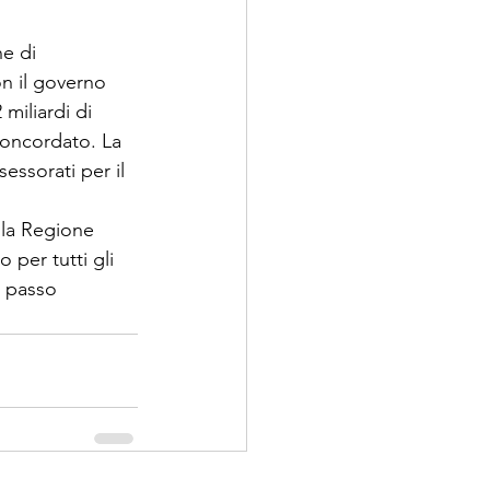
ne di 
on il governo
 miliardi di 
 concordato. La 
essorati per il 
lla Regione 
per tutti gli 
n passo 