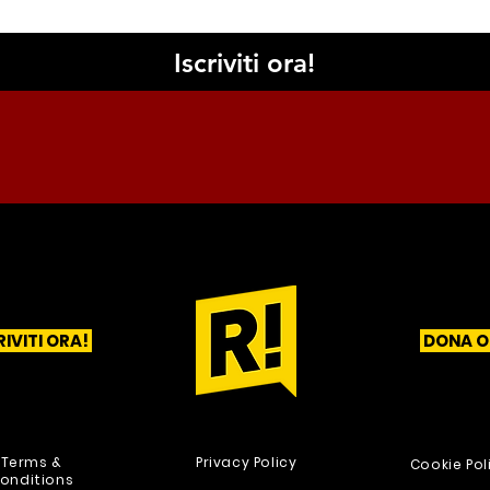
Iscriviti ora!
RIVITI ORA!
DONA O
1
2
3
Terms &
Privacy Policy
Cookie Pol
onditions