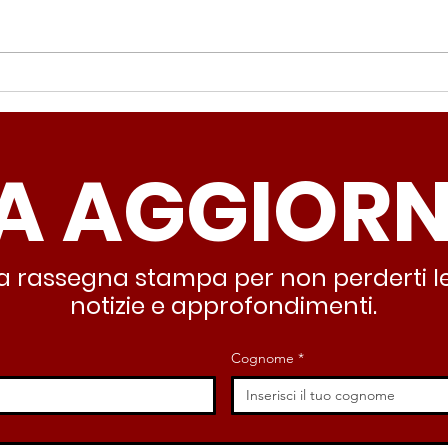
Periferie, Colucci
Ter
(Radicali Roma): “La
Colu
sicurezza si costruisce
“Ro
A AGGIOR
partendo dallo Stato che
inqu
deve garantire servizi e
lasc
dignità”
all’
stra rassegna stampa per non perderti le
notizie e approfondimenti.
Cognome
*