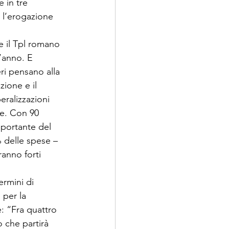
 in tre 
; l’erogazione 
e il Tpl romano 
’anno. E 
eri pensano alla 
ione e il 
eralizzazioni 
e. Con 90 
portante del 
% delle spese – 
anno forti 
ermini di 
per la 
e: “Fra quattro 
 che partirà 