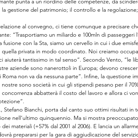
ante punta a un riordino delle competenze, da scindere
: la gestione del patrimonio; il controllo e la regolazione
relazione al convegno, ci tiene comunque a precisare ch
gante: “Trasportiamo un miliardo e 100mln di passeggeri l
la fusione con la Sta, siamo un cervello in cui i due emisf
a quella privata in modo coordinato. Noi creiamo occupaz
i aiuterà tantissimo in tal senso”. Secondo Vento, “le lib
stre aziende sono nanerottoli in Europa; devono crescer
 Roma non va da nessuna parte”. Infine, la questione im
 nostre sono società in cui gli stipendi pesano per il 70
concorrenza abbatterà il costo del lavoro e allora ci vorr
rotezione”.
 Stefano Bianchi, porta dal canto suo ottimi risultati in t
zione nell’ultimo quinquennio. Ma si mostra preoccupato 
o dei materiali (+57% dal 2001 al 2006). E lancia un allarm
ovrà prepararsi per la gara di aggiudicazione del servizio