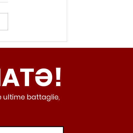
movalorizzatore,
cci (Radicali Roma):
ma oggi non ha meno
NATƏ!
inamento, lo sta
iando al caos e
abusivismo”
 ultime battaglie,