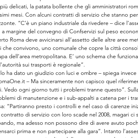
 più delicati, la patata bollente che gli amministratori r
mi mesi. Con alcuni contratti di servizio che stanno per 
izzonte. “C’è un piano industriale da rivedere – dice l’ass
 a margine del convegno di Confservizi sul peso econom
 certo Roma deve avvicinarsi all’assetto delle altre aree me
 che convivono, uno comunale che copre la città consolid
upa dell’area metropolitana. E’ uno schema che funzion
 l’autorità sui trasporti è regionale”. 
llo ha dato un giudizio con luci e ombre – spiega invece 
omaOne.it – Ma sinceramente non capisco quel riferimen
. Vedo ogni giorno tutti i problemi tranne questo”. Sulla
roblemi di manutenzione e i sub-appalti a catena per i tras
sa: “Partiranno presto i controlli e nel caso di carenze in
Il contratto di servizio con loro scade nel 2008, magari ci
l bando, ma adesso non possono dire di avere avuto pochi
sarci prima e non partecipare alla gara”. Intanto l’asses