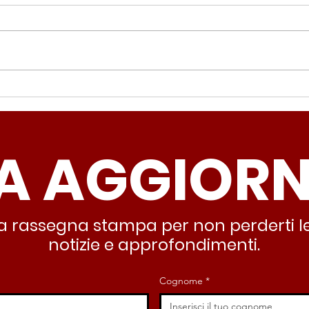
Periferie, Colucci
Ter
(Radicali Roma): “La
Colu
sicurezza si costruisce
“Ro
A AGGIOR
partendo dallo Stato che
inqu
deve garantire servizi e
lasc
dignità”
all’
stra rassegna stampa per non perderti le
notizie e approfondimenti.
Cognome
*