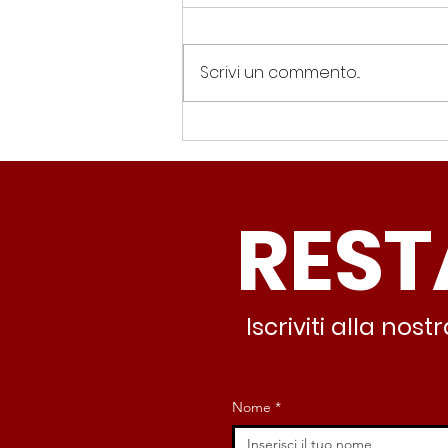
Scrivi un commento...
Spin Time, Colucci: “Non
solo occupazione: 400
famiglie e servizi. A 15
REST
minuti c’è CasaPound e
nessuno interviene”
Iscriviti alla no
Nome
*