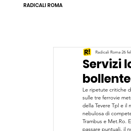
RADICALI ROMA
Radicali Roma
26 f
Servizi l
bollente
Le ripetute critiche d
sulle tre ferrovie m
della Tevere Tpl e il
nebulosa di competenz
Trambus e Met.Ro. E a
passare puntuali, il 