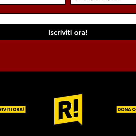
Iscriviti ora!
RIVITI ORA!
DONA O
1
2
3