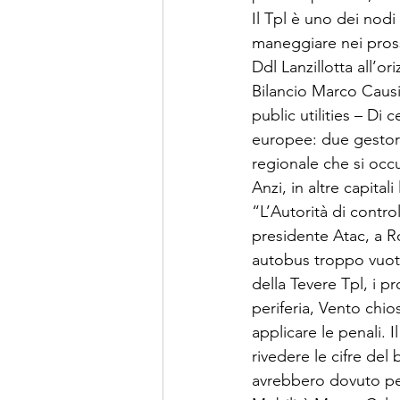
Il Tpl è uno dei nodi
maneggiare nei prossi
Ddl Lanzillotta all’or
Bilancio Marco Causi
public utilities – Di
europee: due gestori
regionale che si occ
Anzi, in altre capitali
“L’Autorità di contro
presidente Atac, a R
autobus troppo vuoti
della Tevere Tpl, i p
periferia, Vento chio
applicare le penali. 
rivedere le cifre de
avrebbero dovuto pen