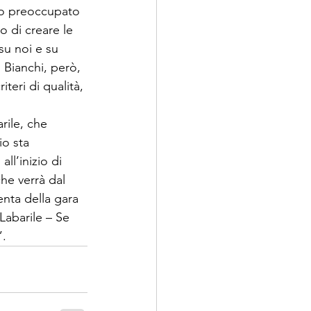
ono preoccupato 
o di creare le 
su noi e su 
Bianchi, però, 
eri di qualità, 
rile, che 
o sta 
ll’inizio di 
he verrà dal 
enta della gara 
Labarile – Se 
. 