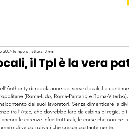
eb 2007
Tempo di lettura: 3 min
ocali, il Tpl è la vera p
ell’Authority di regolazione dei servizi locali. Le continue
etropolitane (Roma-Lido, Roma-Pantano e Roma-Viterbo).
 malcontento dei suoi lavoratori. Senza dimenticare la div
e tra l’Atac, che dovrebbe fare da cabina di regia, e i 
ncora le carenze infrastrutturali, le corse che non ce la
numero di veicoli privati che cresce costantemente. 