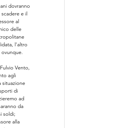
omani dovranno 
scadere e il 
essore al 
ico delle 
tropolitane 
ata, l’altro 
a ovunque. 
Fulvio Vento, 
to agli 
 situazione 
porti di 
izieremo ad 
 saranno da 
 soldi; 
sore alla 