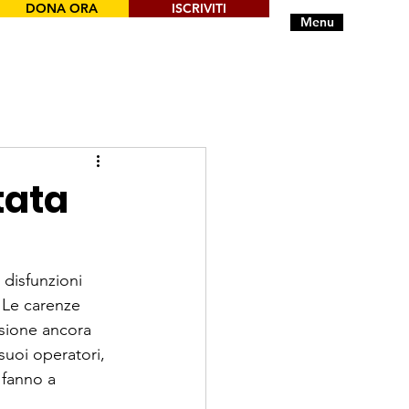
DONA ORA
ISCRIVITI
Menu
atata
 disfunzioni 
 Le carenze 
isione ancora 
suoi operatori, 
 fanno a 