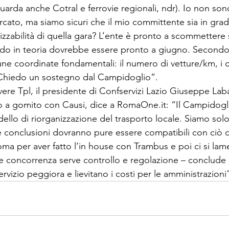
guarda anche Cotral e ferrovie regionali, ndr). Io non s
rcato, ma siamo sicuri che il mio committente sia in grad
lizzabilità di quella gara? L’ente è pronto a scommettere 
ndo in teoria dovrebbe essere pronto a giugno. Secondo 
 coordinate fondamentali: il numero di vetture/km, i crit
i: “Chiedo un sostegno dal Campidoglio”.
ere Tpl, il presidente di Confservizi Lazio Giuseppe Laba
 a gomito con Causi, dice a RomaOne.it: “Il Campidogli
ello di riorganizzazione del trasporto locale. Siamo solo a
 conclusioni dovranno pure essere compatibili con ciò c
oma per aver fatto l’in house con Trambus e poi ci si lam
re concorrenza serve controllo e regolazione – conclude 
ervizio peggiora e lievitano i costi per le amministrazioni”