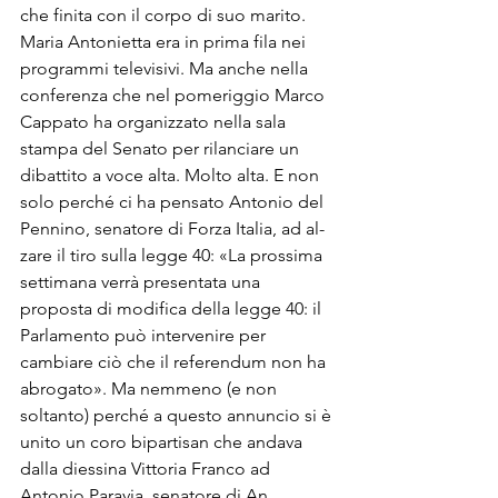
che finita con il corpo di suo marito.
Maria Antonietta era in prima fi­la nei 
programmi televisivi. Ma an­che nella 
conferenza che nel pomeriggio Marco 
Cappato ha organiz­zato nella sala 
stampa del Senato per rilanciare un 
dibattito a voce alta. Molto alta. E non 
solo perché ci ha pensato Antonio del 
Penni­no, senatore di Forza Italia, ad al­
zare il tiro sulla legge 40: «La pros­sima 
settimana verrà presentata una 
proposta di modifica della leg­ge 40: il 
Parlamento può interveni­re per 
cambiare ciò che il referen­dum non ha 
abrogato». Ma nem­meno (e non 
soltanto) perché a questo annuncio si è 
unito un coro bipartisan che andava 
dalla diessina Vittoria Franco ad 
Antonio Paravia, senatore di An.