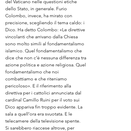
del Vaticano nelle questioni etiche 
dello Stato, in ge­nerale. Furio 
Colombo, invece, ha mirato con 
precisione, scegliendo il tema caldo: i 
Dico. Ha detto Co­lombo: «Le direttive 
vincolanti che arrivano dalla Chiesa 
sono molto simili al fondamentalismo 
islamico. Quel fondamentalismo che 
dice che non c’è nessuna diffe­renza tra 
azione politica e azione religiosa. Quel 
fondamentalismo che noi 
combattiamo e che ritenia­mo 
pericoloso». E il riferimento al­la 
direttiva per i cattolici annun­ciata dal 
cardinal Camillo Ruini per il voto sui 
Dico appariva fin troppo evidente. La 
sala a quel­l’ora era svuotata. E le 
telecamere della televisione spente.
Si sarebbero riaccese altrove, per 