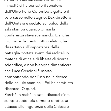
In realtà ci ha pensato il senato­re 
dell’Ulivo Furio Colombo a get­tare il 
vero sasso nello stagno. L’ex-direttore 
dell’Unità si è sedu­to sul palco della 
sala stampa quando ormai la 
conferenza stava scemando. E anche 
lui, come del resto tutti i relatori, ha 
dissertato sull’importanza della 
battaglia portata avanti dai radicali in 
mate­ria di etica e di libertà di ricerca 
scientifica, e non bisogna dimenti­care 
che Luca Coscioni è morto 
combattendo per l’uso nella ricer­ca 
delle cellule staminali. Poi ha cambiato 
discorso. O quasi.
Perché in realtà in tutti i discor­si c’era 
sempre stato, più o meno diretto, un 
attacco alle ingerenze della Chiesa e 