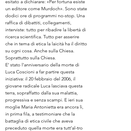
esitato a dichiarare: «Per fortu­na esiste 
un editore come Murdo­ch». Sono state 
dodici ore di programmi no-stop. Una 
raffica di di­battiti, collegamenti, 
interviste: tutto per ribadire la libertà di 
ri­cerca scientifica. Tutto per asseri­re 
che in tema di etica la laicità ha il diritto 
su ogni cosa. Anche sulla Chiesa. 
Soprattutto sulla Chiesa.
E’ stato l’anniversario della mor­te di 
Luca Coscioni a far partire questa 
iniziativa: il 20 febbraio del 2006, il 
giovane radicale Luca la­sciava questa 
terra, sopraffatto dalla sua malattia, 
progressiva e senza scampi. E ieri sua 
moglie Maria Antonietta era ancora lì, 
in prima fila, a testimoniare che la 
battaglia di etica civile che aveva 
preceduto quella morte era tutt’al-tro 