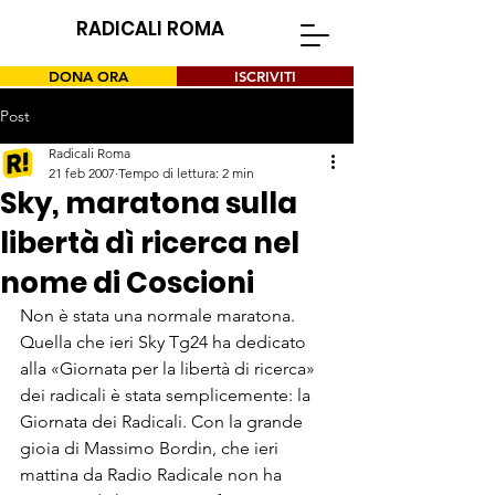
RADICALI ROMA
DONA ORA
ISCRIVITI
Post
Radicali Roma
21 feb 2007
Tempo di lettura: 2 min
Sky, maratona sulla
libertà dì ricerca nel
nome di Coscioni
Non è stata una nor­male maratona. 
Quella che ieri Sky Tg24 ha dedicato 
alla «Giorna­ta per la libertà di ricerca» 
dei radi­cali è stata semplicemente: la 
Giornata dei Radicali. Con la gran­de 
gioia di Massimo Bordin, che ie­ri 
mattina da Radio Radicale non ha 