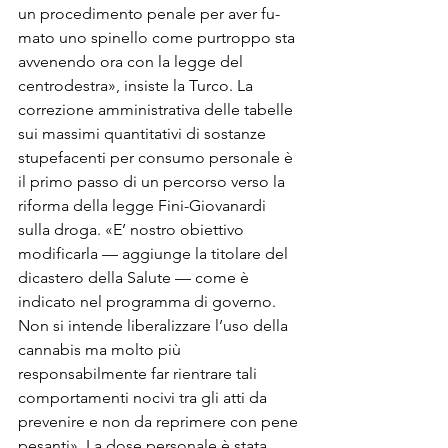
un procedimento penale per aver fu­
mato uno spinello come purtroppo sta 
avvenendo ora con la legge del 
centrodestra», insiste la Turco. La 
correzione amministrativa delle ta­belle 
sui massimi quantitativi di so­stanze 
stupefacenti per consumo per­sonale è 
il primo passo di un percor­so verso la 
riforma della legge Fi­ni-Giovanardi 
sulla droga. «E’ nostro obiettivo 
modificarla — aggiunge la titolare del 
dicastero della Salute — come è 
indicato nel programma di go­verno. 
Non si intende liberalizzare l’uso della 
cannabis ma molto più 
responsabilmente far rientrare tali 
comportamenti nocivi tra gli atti da 
prevenire e non da reprimere con pe­ne 
pesanti». La dose personale è sta­ta 