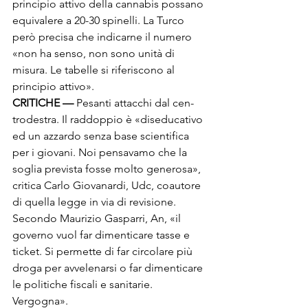
principio attivo della cannabis possano 
equivalere a 20-30 spinelli. La Turco 
però precisa che indicarne il numero 
«non ha senso, non sono unità di 
misura. Le tabelle si riferisco­no al 
principio attivo».
CRITICHE —
 Pesanti attacchi dal cen­
trodestra. Il raddoppio è «diseducati­vo 
ed un azzardo senza base scientifi­ca 
per i giovani. Noi pensavamo che la 
soglia prevista fosse molto genero­sa», 
critica Carlo Giovanardi, Udc, co­autore 
di quella legge in via di revisio­ne. 
Secondo Maurizio Gasparri, An, «il 
governo vuol far dimenticare tasse e 
ticket. Si permette di far circolare più 
droga per avvelenarsi o far dimen­ticare 
le politiche fiscali e sanitarie. 
Vergogna».