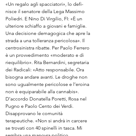
«Un regalo agli spacciatori», lo defi­
nisce il senatore della Lega Massimo 
Poliedri. E Nino Di Virgilio, FI: «È un 
ulteriore schiaffo a giovani e famiglie. 
Una decisione demagogica che apre la 
strada a una tolleranza pericolo­sa». Il 
centrosinistra ribatte. Per Pao­lo Ferrero 
è un provvedimento «mo­derato e di 
riequilibrio». Rita Bernar­dini, segretaria 
dei Radicali: «Atto re­sponsabile. Ora 
bisogna andare avan­ti. Le droghe non 
sono ugualmente pericolose e l’eroina 
non è equiparabi­le alla cannabis». 
D’accordo Donatel­la Poretti, Rosa nel 
Pugno e Paolo Cento dei Verdi.
Disapprovano le comunità 
terapeutiche. «Non si andrà in carcere 
se tro­vati con 40 spinelli in tasca. Mi 
sem­bra una manovra politico 