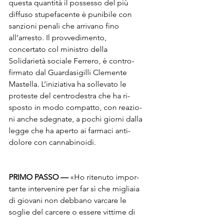
questa quantità il possesso del più 
diffuso stupefacen­te è punibile con 
sanzioni penali che arrivano fino 
all’arresto. Il provvedi­mento, 
concertato col ministro della 
Solidarietà sociale Ferrero, è contro­
firmato dal Guardasigilli Clemente 
Mastella. L’iniziativa ha sollevato le 
proteste del centrodestra che ha ri­
sposto in modo compatto, con reazio­
ni anche sdegnate, a pochi giorni dal­la 
legge che ha aperto ai farmaci anti­
dolore con cannabinoidi.
PRIMO PASSO —
 «Ho ritenuto impor­
tante intervenire per far sì che miglia­ia 
di giovani non debbano varcare le 
soglie del carcere o essere vittime di 