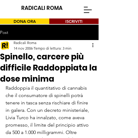
RADICALI ROMA
DONA ORA
ISCRIVITI
Post
Radicali Roma
14 nov 2006
Tempo di lettura: 3 min
Spinello, carcere più
difficile Raddoppiata la
dose minima
Raddoppia il quantitati­vo di cannabis 
che il consumatore di spinelli potrà 
tenere in tasca senza ri­schiare di finire 
in galera. Con un de­creto ministeriale, 
Livia Turco ha in­nalzato, come aveva 
promesso, il limi­te del principio attivo 
da 500 a 1.000 milligrammi. Oltre 