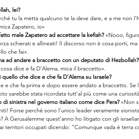
lah, lei?
rché tu la metta qualcuno te la deve dare, e a me non l’
fatto male Zapatero ad accettare la kefiah? 
«Nooo, figurar
za schierati e allineati! Il discorso non è cosa porti, ma
ma ad andare a braccetto con un deputato di Hezbollah?
i quello che dice e che fa D’Alema su Israele?
ce e che fa prima e dopo essere andato a braccetto. Se la
o di sinistra nel governo italiano come dice Pera? 
«Non s
? A Gerusalemme quest’anno ho litigato con gli israelian
 dai territori occupati dicendo: “Comunque vada è terra c