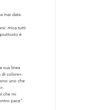
ha mai data 
si: mica tutti 
 piuttosto è 
 sua linea 
ono uno che 
i che mi 
ontro pace”. 