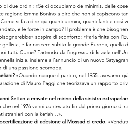
o di due ordini: «Se ci occupiamo de minimis, delle cose
te ragione Emma Bonino a dire che non si capiscono tant
 Come si fa a dire già quanti uomini, quanti fanti e così 
l mandato, e le forze in campo? Il problema è che bisogn
bisognerebbe» sospira di sconforto: «Farla finita con l’E
e gollista, e far nascere subito la grande Europa, quella 
noi tutti. Come? Partendo dall’ingresso di Israele nell’U
annella inizia, insieme all’annuncio di un nuovo Satyagra
aeliani? 
«Quando nacque il partito, nel 1955, avevamo già 
arazione di Mauro Paggi che teorizzava un rapporto priv
anni Settanta eravate nel mirino della sinistra extraparl
 che nel 1976 venni contestato fin dal primo giorno di 
utocertificazione di adesione al Mossad ci credo. 
«Venduto