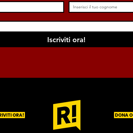
Iscriviti ora!
RIVITI ORA!
DONA O
1
2
3