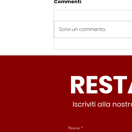
Commenti
Scrivi un commento...
Spin Time, Colucci: “Non
solo occupazione: 400
famiglie e servizi. A 15
REST
minuti c’è CasaPound e
nessuno interviene”
Iscriviti alla no
Nome
*