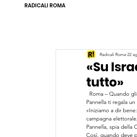
RADICALI ROMA
Radicali Roma
22 a
«Su Isr
tutto»
  Roma – Quando gli 
Pannella ti regala un
«Iniziamo a dir bene
campagna elettorale
Pannella, spia della 
Così, quando deve par