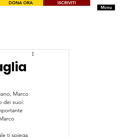
DONA ORA
ISCRIVITI
Menu
glia
liano, Marco 
 dei suoi: 
mportante 
 Marco 
le ti spiega 