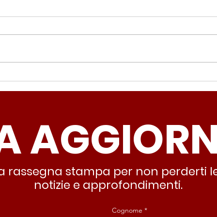
Periferie, Colucci
Ter
(Radicali Roma): “La
Colu
sicurezza si costruisce
“Ro
A AGGIOR
partendo dallo Stato che
inqu
deve garantire servizi e
lasc
dignità”
all’
stra rassegna stampa per non perderti le
notizie e approfondimenti.
Cognome
*