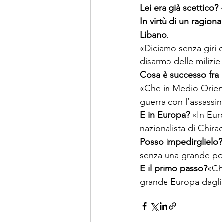
Lei era già scettico? 
In virtù di un ragion
Libano
. 

«Diciamo senza giri d
Cosa è successo fra 
«Che in Medio Oriente
E in Europa?
 «In Eur
Posso impedirglielo?
E il primo passo?
«Che
grande Europa dagli U