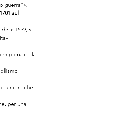
1701 sul 
della 1559, sul 
ben prima della 
gollismo 
 per dire che 
one, per una 