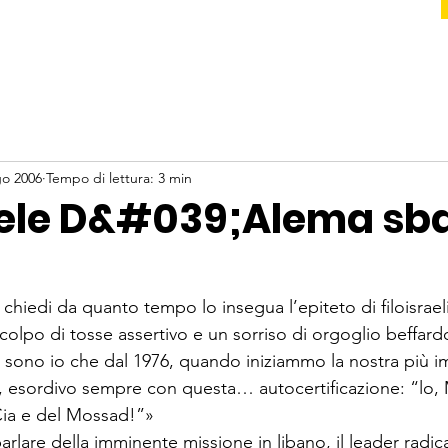
go 2006
Tempo di lettura: 3 min
aele D&#039;Alema sba
chiedi da quanto tempo lo insegua l’epiteto di filoisrae
 colpo di tosse assertivo e un sorriso di orgoglio beffardo
: sono io che dal 1976, quando iniziammo la nostra più i
, esordivo sempre con questa… autocertificazione: “lo,
Cia e del Mossad!”»

lare della imminente missione in libano, il leader radica