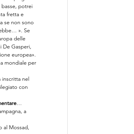
 basse, potrei 
a fretta e 
via se non sono 
erebbe… ». Se 
uropa delle 
di De Gasperi, 
nione europea». 
ha mondiale per 
inscritta nel 
ilegiato con 
amentare
…

campagna, a 
 al Mossad, 