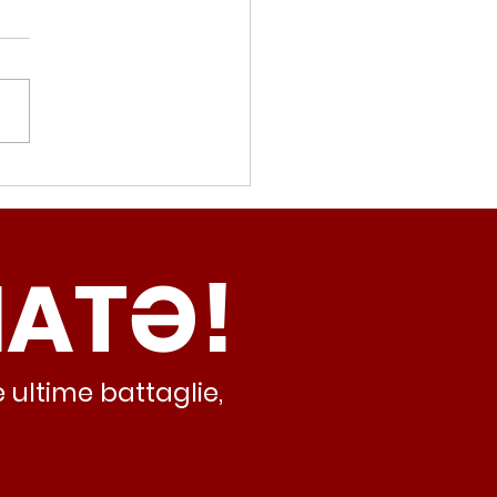
movalorizzatore,
cci (Radicali Roma):
ma oggi non ha meno
NATƏ!
inamento, lo sta
iando al caos e
abusivismo”
 ultime battaglie,