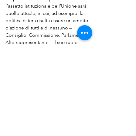
l’assetto istituzionale dell’Unione sarà 
quello attuale, in cui, ad esempio, la 
politica estera risulta essere un ambito 
d’azione di tutti e di nessuno – 
Consiglio, Commissione, Parlamento, 
Alto rappresentante – il suo ruolo 
all’interno del contesto delle relazioni 
internazionali non potrà che rimanere 
marginale e subordinato alle volontà 
delle grandi potenze. Una 
riorganizzazione gerarchico-
istituzionale interna all’Ue risulterà 
sempre più necessaria nel corso del 
prossimo decennio se l’ambizione 
europea vuole essere quella di 
relazionarsi – almeno – come una 
potenza regionale.
Articolo apparso originariamente su 