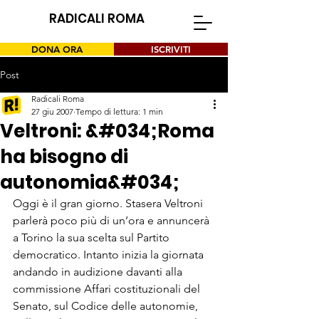
RADICALI ROMA
DONA ORA
ISCRIVITI
Post
Radicali Roma
27 giu 2007
Tempo di lettura: 1 min
Veltroni: &#034;Roma
ha bisogno di
autonomia&#034;
Oggi è il gran giorno. Stasera Veltroni 
parlerà poco più di un’ora e annuncerà 
a Torino la sua scelta sul Partito 
democratico. Intanto inizia la giornata 
andando in audizione davanti alla 
commissione Affari costituzionali del 
Senato, sul Codice delle autonomie, 