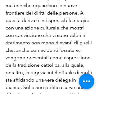
materie che riguardano le nuove 
frontiere dei diritti delle persone. A 
questa deriva è indispensabile reagire 
con una azione culturale che mostri 
con convinzione che vi sono valori ri 
riferimento non meno rilevanti di quelli 
che, anche con evidenti forzature, 
vengono presentati come espressione 
della tradizione cattolica, alla quale, 
peraltro, la pigrizia intellettuale di molti 
sta affidando una vera delega in 
bianco. Sul piano politico serve una 
riflessione che, in presenza di fini 
dichiarati “non negoziabili”, ricordi che 
la politica democratica esige l’eguale 
rispetto dei diversi punti di vista e che, 
nelle materie che riguardano 
l’esistenza, non è possibile 