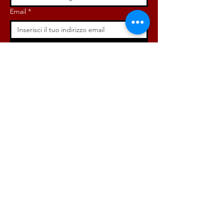
Email
*
Iscriviti ora!
ISCRIVITI ORA!
DONA ORA!
Via Angelo Bargoni, 32-36,
00153, Roma (RM)
info@radicaliroma.it
1
2
3