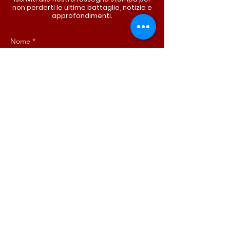
non perderti le ultime battaglie, notizie e
approfondimenti.
Nome
*
Cognome
*
Email
*
Iscriviti ora!