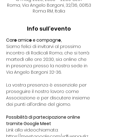
Roma, Via Angelo Bargoni, 32/36, 00153
Roma RM, Italia
Info sull'evento
Carə amicə e compagnə,
Siamo felici di invitarvi al prossimo 
incontro di Radicali Roma, che si terrà 
martedì alle ore 20:30, sia online che 
in presenza presso la nostra sede in 
Via Angelo Bargoni 32-36.
La vostra presenza è essenziale per 
proseguire il nostro lavoro come 
Associazione e per discutere insieme 
dei punti all’ordine del giorno.
Possibilità di partecipazione online 
tramite Google Meet
Link alla videochiamata: 
https://meet.google.com/ydf-xepa-rkz