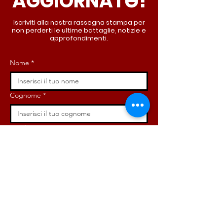
AGGIORNATƏ!
Iscriviti alla nostra rassegna stampa per
non perderti le ultime battaglie, notizie e
approfondimenti.
Nome
*
Cognome
*
Email
*
Iscriviti ora!