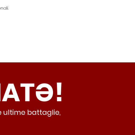
ali.
NATƏ!
 ultime battaglie,