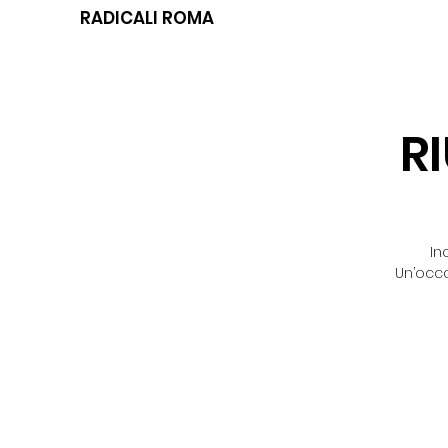
RADICALI ROMA
R
In
Un’occa