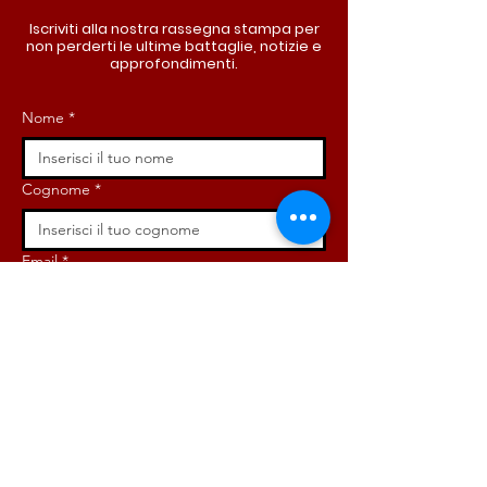
Iscriviti alla nostra rassegna stampa per
non perderti le ultime battaglie, notizie e
approfondimenti.
Nome
*
Cognome
*
Email
*
Iscriviti ora!