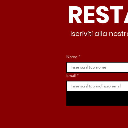
REST
Iscriviti alla no
Nome
*
Email
*