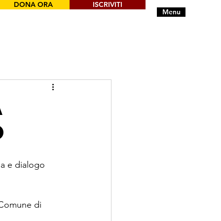
DONA ORA
ISCRIVITI
Menu
A
O
ia e dialogo 
 
 Comune di 