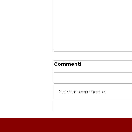
Cimitero dei feti: dopo 16
Commenti
mesi le violazioni
proseguono
<p>L&#8217;appello dei
promotori dell&#8217;azione
Scrivi un commento...
popolare contro la gestione del
cimitero dei feti: &#8220;il
sindaco Gualtieri intervenga in
giudizio, visto oltretutto che
dopo 16 mesi le violazion