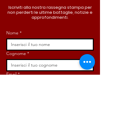
Iscriviti alla nostra rassegna stampa per
non perderti le ultime battaglie, notizie e
approfondimenti.
Nome
*
Cognome
*
Email
*
Iscriviti ora!