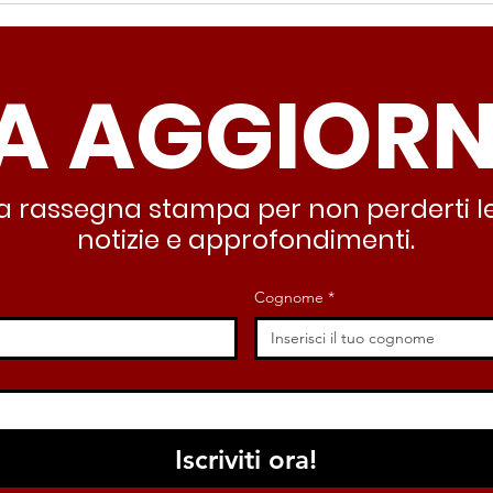
ragazzi e alle ragazze delle scuole
diseg
secondarie
attua
A AGGIOR
stra rassegna stampa per non perderti le
notizie e approfondimenti.
Cognome
*
Iscriviti ora!