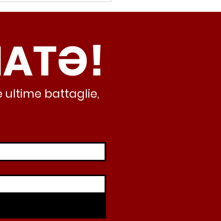
no di legge per dare piena
zione a
NATƏ!
 ultime battaglie,