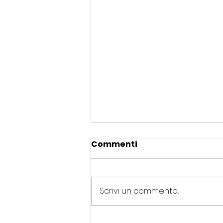
Cimitero dei feti: dopo 16
Commenti
mesi le violazioni
proseguono
<p>L&#8217;appello dei
promotori dell&#8217;azione
Scrivi un commento...
popolare contro la gestione del
cimitero dei feti: &#8220;il
sindaco Gualtieri intervenga in