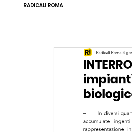
RADICALI ROMA
Radicali Roma
8 ge
INTERRO
impiant
biologi
–       In diversi qua
accumulate ingenti 
rappresentazione in