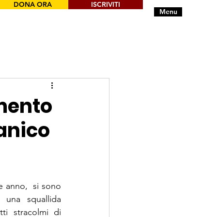
DONA ORA
ISCRIVITI
Menu
mento
anico
ne anno,  si sono 
 una squallida 
i stracolmi di 