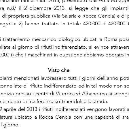
nanziario tariffa rifiuti 2013, presentato dall’Ama ed a
ra n.87 il 2 dicembre 2013, si legge che gli impianti 
i proprietà pubblica (Via Salaria e Rocca Cencia) e di p
grotta 2) hanno trattato in totale 420.000 + 420.000 t
 di trattamento meccanico biologico ubicati a Roma poss
ate al giorno di rifiuti indifferenziato, si evince attrave
3.000 t) che i macchinari in questione abbiamo operato in 
Visto che
mpianti menzionati lavorassero tutti i giorni dell’anno pot
 tonnellate di rifiuto indifferenziato ed in tal modo non so
ndizia presso i centri di Viterbo ed Albano ma si scongi
 nei centri di trasferenza sottraendoli alla strada.
29 aprile del 2013 i rifiuti indifferenziati vengono lavorat
liatura ubicato a Rocca Cencia con una capacità di tra
al giorno.