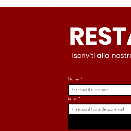
giudizio, visto oltretutto che
dopo 16 mesi le violazion
REST
Iscriviti alla no
Nome
*
Email
*