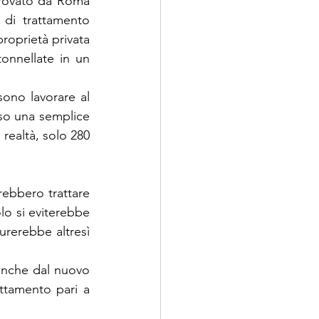
pprovato da Roma 
di trattamento 
roprietà privata 
onnellate in un 
ono lavorare al 
rso una semplice 
realtà, solo 280 
rebbero trattare 
lo si eviterebbe 
urerebbe altresì 
i anche dal nuovo 
ttamento pari a 