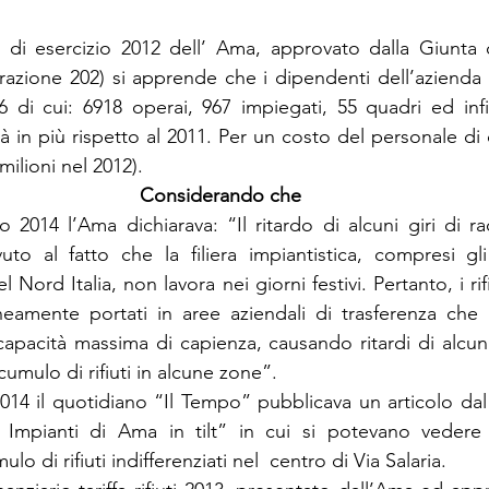
 di esercizio 2012 dell’ Ama, approvato dalla Giunta ca
azione 202) si apprende che i dipendenti dell’azienda  
di cui: 6918 operai, 967 impiegati, 55 quadri ed infin
à in più rispetto al 2011. Per un costo del personale di c
milioni nel 2012).
Considerando che 
 2014 l’Ama dichiarava: “Il ritardo di alcuni giri di racc
vuto al fatto che la filiera impiantistica, compresi gli 
 Nord Italia, non lavora nei giorni festivi. Pertanto, i rifi
eamente portati in aree aziendali di trasferenza che i
apacità massima di capienza, causando ritardi di alcuni g
mulo di rifiuti in alcune zone”.
2014 il quotidiano “Il Tempo” pubblicava un articolo dal 
Impianti di Ama in tilt” in cui si potevano vedere 
o di rifiuti indifferenziati nel  centro di Via Salaria.