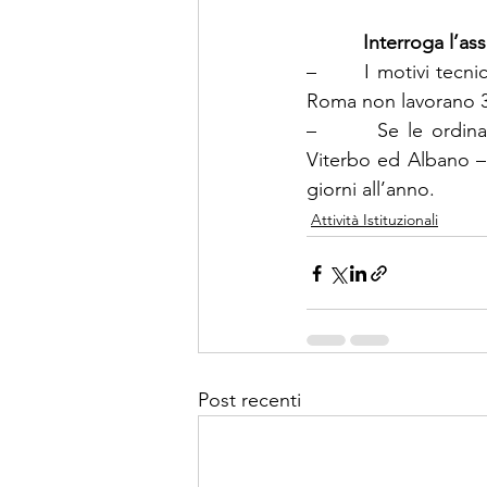
Interroga l’as
–       I motivi tecn
Roma non lavorano 36
–       Se le ordina
Viterbo ed Albano –
giorni all’anno.
Attività Istituzionali
Post recenti