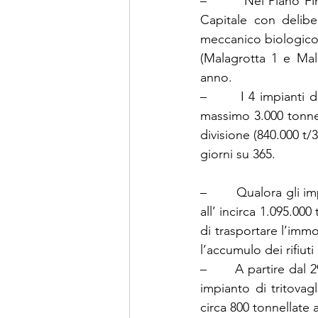
–        Nel Piano Fi
Capitale con delibe
meccanico biologico d
(Malagrotta 1 e Mala
anno.
–       I 4 impianti
massimo 3.000 tonnell
divisione (840.000 t/
giorni su 365.
–       Qualora gli i
all’ incirca 1.095.000
di trasportare l’immo
l’accumulo dei rifiuti
–       A partire dal 
impianto di tritovag
circa 800 tonnellate 