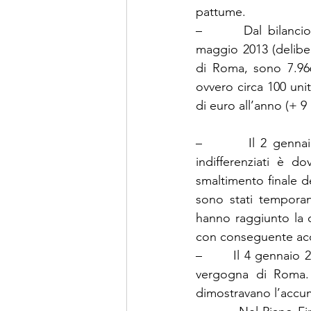
pattume.
–       Dal bilancio
maggio 2013 (deliber
di Roma, sono 7.966 
ovvero circa 100 unit
di euro all’anno (+ 9 
–        Il 2 gennaio
indifferenziati è do
smaltimento finale del
sono stati temporan
hanno raggiunto la c
con conseguente accu
–       Il 4 gennaio 
vergogna di Roma. 
dimostravano l’accumul