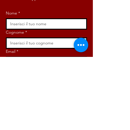
Nome
*
Cognome
*
Email
*
Iscriviti ora!
ISCRIVITI ORA!
DONA ORA!