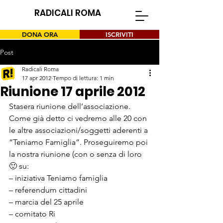
RADICALI ROMA
DONA ORA
ISCRIVITI
Post
Radicali Roma
17 apr 2012
Tempo di lettura: 1 min
Riunione 17 aprile 2012
Stasera riunione dell’associazione. 
Come già detto ci vedremo alle 20 con 
le altre associazioni/soggetti aderenti a 
“Teniamo Famiglia”. Proseguiremo poi 
la nostra riunione (con o senza di loro 
🙂 su:
– iniziativa Teniamo famiglia

– referendum cittadini

– marcia del 25 aprile

– comitato Ri