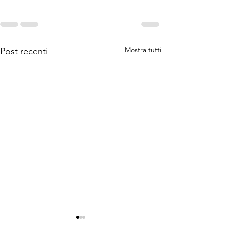
Mostra tutti
Post recenti
Capriccioli:
Città metropo