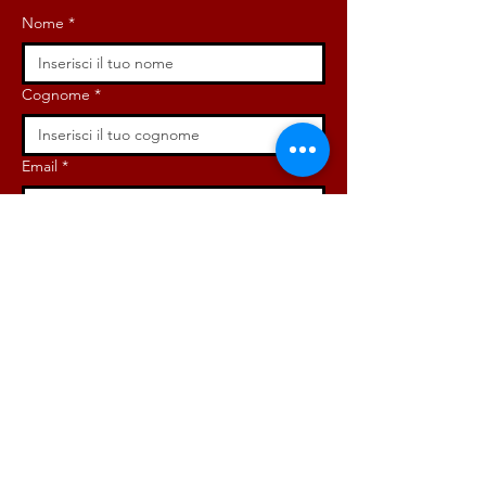
Nome
*
Cognome
*
Email
*
Iscriviti ora!
ISCRIVITI ORA!
DONA ORA!