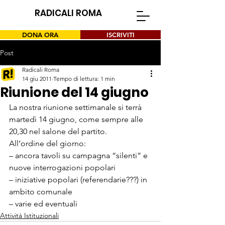
RADICALI ROMA
DONA ORA
ISCRIVITI
Post
Radicali Roma
14 giu 2011
Tempo di lettura: 1 min
Riunione del 14 giugno
La nostra riunione settimanale si terrà 
martedì 14 giugno, come sempre alle 
20,30 nel salone del partito.
All’ordine del giorno:
– ancora tavoli su campagna “silenti” e 
nuove interrogazioni popolari

– iniziative popolari (referendarie???) in 
ambito comunale

– varie ed eventuali
Attività Istituzionali