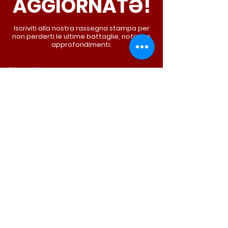
AGGIORNATƏ!
Iscriviti alla nostra rassegna stampa per
non perderti le ultime battaglie, notizie e
approfondimenti.
Nome
*
Cognome
*
Email
*
Iscriviti ora!