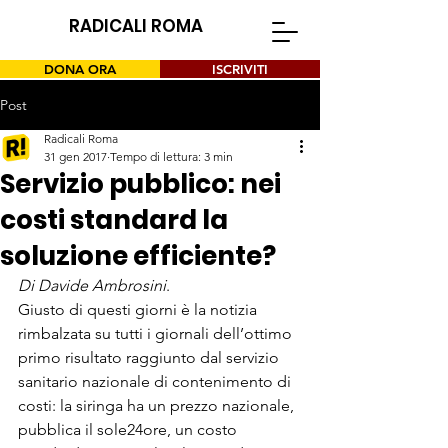
RADICALI ROMA
DONA ORA
ISCRIVITI
Post
Radicali Roma
31 gen 2017
Tempo di lettura: 3 min
Servizio pubblico: nei
costi standard la
soluzione efficiente?
Di 
Davide Ambrosini
.
Giusto di questi giorni è la notizia 
rimbalzata su tutti i giornali dell’ottimo 
primo risultato raggiunto dal servizio 
sanitario nazionale di contenimento di 
costi: la siringa ha un prezzo nazionale, 
pubblica il sole24ore, un costo 